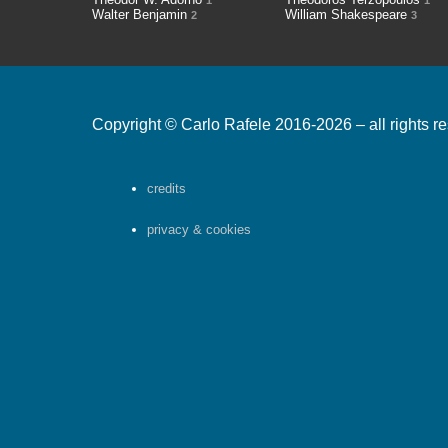
1
1
Walter Benjamin
William Shakespeare
2
3
Copyright © Carlo Rafele 2016-2026 – all rights r
credits
privacy & cookies