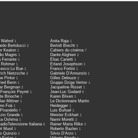
 Wahrol
Anita Raja
1
1
ardo Bertolucci
Bertolt Brecht
2
3
er Keaton
Cahiers du cinéma
1
7
dio Magris
Dante Alighieri
1
2
a Ferrante
Elias Canetti
1
1
h Rohmer
Erland Josephson
1
1
cesco Lo Bue
Franco Fortini
1
1
rich Nietzsche
Gabriele D’Annunzio
2
1
me Pintor
Gilles Deleuze
1
2
fried Benn
Gruppo Dziga Vertov
1
1
ar Bergman
Jacqueline Risset
2
1
-François Peyret
Jean-Luc Godard
1
9
tte Binoche
Karen Blixen
1
1
lao Mittner
Le Dictionnaire Martin
1
ano Foà
Heidegger
1
1
 Pirandello
Luis Buñuel
7
1
izio Grande
Meister Eckhart
1
1
sa Oshima
Nanni Moretti
1
2
adioTelevisione Italiana
Rainer Maria Rilke
6
3
rt Musil
Roberto Bazlen
1
1
io Quinzio
Silvio D’Arzo
2
1
r Farìas
Vittorio Strada