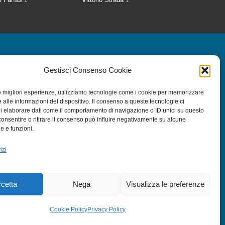
1
1
a Newsletter
Gestisci Consenso Cookie
le migliori esperienze, utilizziamo tecnologie come i cookie per memorizzare
 alle informazioni del dispositivo. Il consenso a queste tecnologie ci
i elaborare dati come il comportamento di navigazione o ID unici su questo
consentire o ritirare il consenso può influire negativamente su alcune
he e funzioni.
izi
 miei dati
*
cetta
Nega
Visualizza le preferenze
Cookie Policy
Privacy Policy