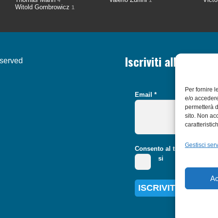
4
1
Witold Gombrowicz
1
Iscriviti alla nostr
eserved
Per fornire 
Email
*
e/o accedere
permetterà d
sito. Non ac
caratteristic
Gestisci serv
Consento al trattamento dei
si
Ac