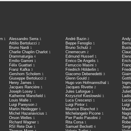
cyn
Alessandro Serra
André Bazin
Andy
1
1
2
Attilio Bertolucci
Beppe Fenoglio
Bern
2
1
Bruno Nardi
Bruno Schulz
Bust
1
2
Charlie Chaplin Charlot
Cinemecum
Clau
1
2
Drammaturgia
Edmund Husserl
Elen
4
1
Emilio Garroni
Enrico De Angelis
Eric
1
1
Félix Guattari
Ferruccio Masini
Fran
1
3
Franz Kafka
Friedrich Hölderlin
Fried
3
1
Gershom Scholem
Giacomo Debenedetti
Giai
1
3
Giuseppe Bertolucci
Glenn Gould
Gott
2
2
Henry James
Hugo von Hofmannsthal
Ingm
1
1
Jacques Ranciére
Jacques Rivette
Jean
1
2
Joseph Losey
Jules Laforgue
Julie
1
1
Katherine Mansfield
Krzysztof Kieslowski
Ladis
1
1
Louis Malle
Luca Crescenzi
Luci
1
1
Luigi Pareyson
Luigi Pintor
Luigi
2
1
Martin Heidegger
Maurice Blanchot
Maur
5
3
Michel Hazanavicius
Michelangelo Picone
Nagi
1
1
Orson Welles
Pier Paolo Pasolini
Rai R
1
2
Richard Wagner
Rita Corsa
Robe
1
1
RSI Rete Due
Samuel Beckett
Serg
1
4
Thomas Mann
Valerio Zurlini
Victo