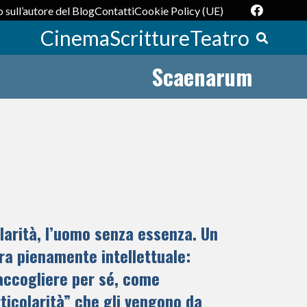
 sull’autore del Blog
Contatti
Cookie Policy (UE)
Cinema
Scritture
Teatro
Scaenarum
larità, l’uomo senza essenza. Un
ura pienamente intellettuale:
 accogliere per sé, come
ticolarità” che gli vengono da