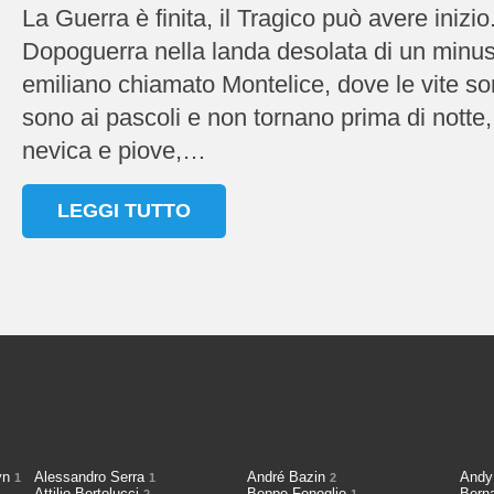
La Guerra è finita, il Tragico può avere iniz
Dopoguerra nella landa desolata di un minus
emiliano chiamato Montelice, dove le vite son
sono ai pascoli e non tornano prima di notte,
nevica e piove,…
LEGGI TUTTO
cyn
Alessandro Serra
André Bazin
Andy
1
1
2
Attilio Bertolucci
Beppe Fenoglio
Bern