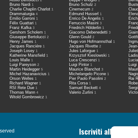
2
1
Bruno Nardi
Bruno Schulz
Bust
1
2
Charlie Chaplin Charlot
Cinemecum
Clau
1
2
Drammaturgia
Edmund Husserl
Elen
4
1
Emilio Garroni
Enrico De Angelis
Eric
1
1
Félix Guattari
Ferruccio Masini
Fran
1
3
Franz Kafka
Friedrich Hölderlin
Fried
3
1
Gershom Scholem
Giacomo Debenedetti
Giai
1
3
Giuseppe Bertolucci
Glenn Gould
Gott
2
2
Henry James
Hugo von Hofmannsthal
Ingm
1
1
Jacques Ranciére
Jacques Rivette
Jean
1
2
Joseph Losey
Jules Laforgue
Julie
1
1
Katherine Mansfield
Krzysztof Kieslowski
Ladis
1
1
Louis Malle
Luca Crescenzi
Luci
1
1
Luigi Pareyson
Luigi Pintor
Luigi
2
1
Martin Heidegger
Maurice Blanchot
Maur
5
3
Michel Hazanavicius
Michelangelo Picone
Nagi
1
1
Orson Welles
Pier Paolo Pasolini
Rai R
1
2
Richard Wagner
Rita Corsa
Robe
1
1
RSI Rete Due
Samuel Beckett
Serg
1
4
Thomas Mann
Valerio Zurlini
Victo
4
1
Witold Gombrowicz
1
Iscriviti alla nostr
eserved