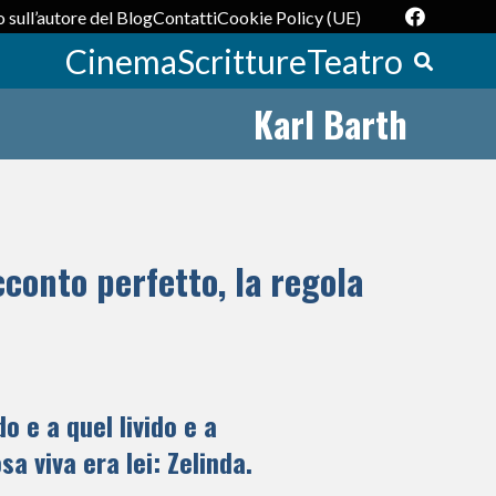
 sull’autore del Blog
Contatti
Cookie Policy (UE)
Cinema
Scritture
Teatro
Karl Barth
acconto perfetto, la regola
o e a quel livido e a
sa viva era lei: Zelinda.