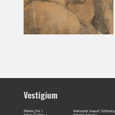
Vestigium
Alberto Soi
Aleksandr Isaevič Solženi
3
Anton Čechov
Antonin Artaud