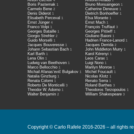
4
1
Boris Pasternak
Bruno Monsaingeon
1
1
Carmelo Bene
Catherine Deneuve
2
1
Denis Diderot
Dietrich Bonhoeffer
1
1
Elisabeth Perceval
Elsa Morante
1
1
Ernst Jünger
Ernst Mach
4
1
Franco Volpi
François Truffaut
1
3
Georges Bataille
Georges Pitöeff
1
1
Giorgio Strehler
Giuliano Baioni
2
1
Guido Morselli
Hadrien France-Lanord
1
1
Jacques Bouveresse
Jacques Derrida
1
2
Johann Sebastian Bach
John Middleton Murry
1
1
Karl Barth
Karol Kérenyi
1
1
Lena Olin
Leos Carax
1
1
Ludwig van Beethoven
Luigi Nono
1
1
Marco Bellocchio
Marilyn Monroe
1
1
Michail Afanas’evič Bulgakov
Michel Foucault
1
1
Natalia Ginzburg
Nicolas Klotz
1
1
Renata Colorni
Renato Serra
1
1
Roberto De Monticelli
Roland Barthes
3
3
Theodor W. Adorno
Theodoros Terzopoulos
1
1
Walter Benjamin
William Shakespeare
2
3
Copyright © Carlo Rafele 2016-2026 – all rights r