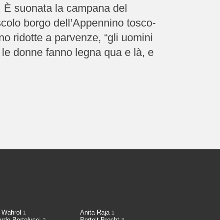
io. È suonata la campana del
colo borgo dell’Appennino tosco-
o ridotte a parvenze, “gli uomini
 le donne fanno legna qua e là, e
 Wahrol
Anita Raja
1
1
ardo Bertolucci
Bertolt Brecht