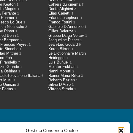
2
3
er Keaton
Cahiers du cinéma
1
7
dio Magris
Dante Alighieri
1
2
a Ferrante
Elias Canetti
1
1
h Rohmer
Erland Josephson
1
1
cesco Lo Bue
Franco Fortini
1
1
rich Nietzsche
Gabriele D’Annunzio
2
1
me Pintor
Gilles Deleuze
1
2
fried Benn
Gruppo Dziga Vertov
1
1
ar Bergman
Jacqueline Risset
2
1
-François Peyret
Jean-Luc Godard
1
9
tte Binoche
Karen Blixen
1
1
lao Mittner
Le Dictionnaire Martin
1
ano Foà
Heidegger
1
1
 Pirandello
Luis Buñuel
7
1
izio Grande
Meister Eckhart
1
1
sa Oshima
Nanni Moretti
1
2
adioTelevisione Italiana
Rainer Maria Rilke
6
3
rt Musil
Roberto Bazlen
1
1
io Quinzio
Silvio D’Arzo
2
1
r Farìas
Vittorio Strada
1
1
a Newsletter
Gestisci Consenso Cookie