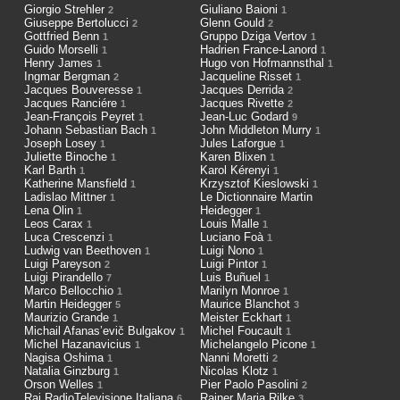
Giorgio Strehler
Giuliano Baioni
2
1
Giuseppe Bertolucci
Glenn Gould
2
2
Gottfried Benn
Gruppo Dziga Vertov
1
1
Guido Morselli
Hadrien France-Lanord
1
1
Henry James
Hugo von Hofmannsthal
1
1
Ingmar Bergman
Jacqueline Risset
2
1
Jacques Bouveresse
Jacques Derrida
1
2
Jacques Ranciére
Jacques Rivette
1
2
Jean-François Peyret
Jean-Luc Godard
1
9
Johann Sebastian Bach
John Middleton Murry
1
1
Joseph Losey
Jules Laforgue
1
1
Juliette Binoche
Karen Blixen
1
1
Karl Barth
Karol Kérenyi
1
1
Katherine Mansfield
Krzysztof Kieslowski
1
1
Ladislao Mittner
Le Dictionnaire Martin
1
Lena Olin
Heidegger
1
1
Leos Carax
Louis Malle
1
1
Luca Crescenzi
Luciano Foà
1
1
Ludwig van Beethoven
Luigi Nono
1
1
Luigi Pareyson
Luigi Pintor
2
1
Luigi Pirandello
Luis Buñuel
7
1
Marco Bellocchio
Marilyn Monroe
1
1
Martin Heidegger
Maurice Blanchot
5
3
Maurizio Grande
Meister Eckhart
1
1
Michail Afanas’evič Bulgakov
Michel Foucault
1
1
Michel Hazanavicius
Michelangelo Picone
1
1
Nagisa Oshima
Nanni Moretti
1
2
Natalia Ginzburg
Nicolas Klotz
1
1
Orson Welles
Pier Paolo Pasolini
1
2
Rai RadioTelevisione Italiana
Rainer Maria Rilke
6
3