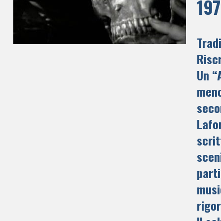
19
Trad
Riscr
Un “
men
seco
Lafo
scri
scen
part
musi
rigo