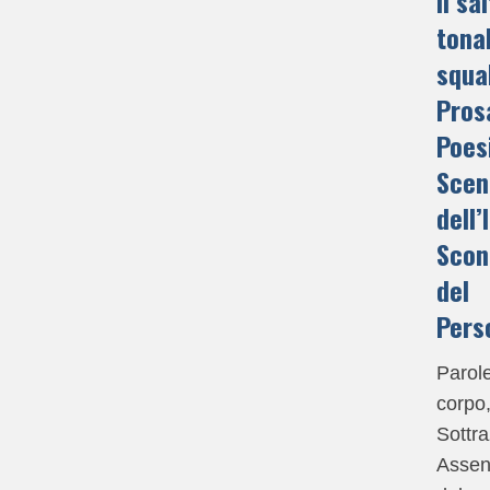
Il sa
tonal
squa
Pros
Poes
Scen
dell’
Scon
del
Pers
Parol
corpo
Sottr
Assen