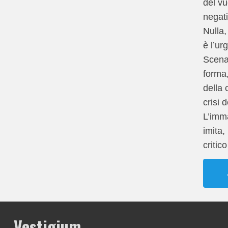
del vu
negati
Nulla
è l’ur
Scena
forma,
della 
crisi d
L’imm
imita, 
critic
Vestigium