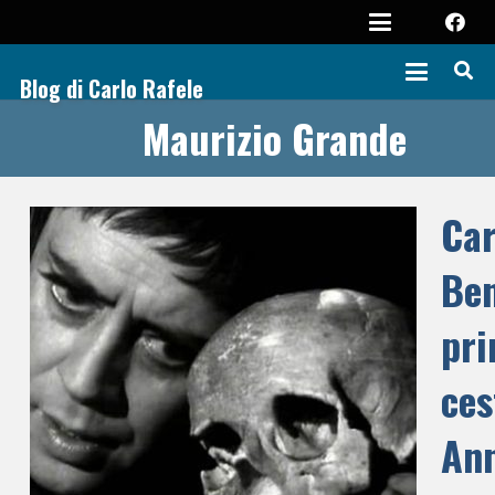
Blog di Carlo Rafele
Maurizio Grande
Ca
Ben
pri
ces
An