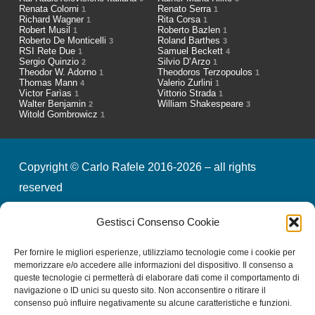
Renata Colorni
Renato Serra
1
1
Richard Wagner
Rita Corsa
1
1
Robert Musil
Roberto Bazlen
1
1
Roberto De Monticelli
Roland Barthes
3
3
RSI Rete Due
Samuel Beckett
1
4
Sergio Quinzio
Silvio D’Arzo
2
1
Theodor W. Adorno
Theodoros Terzopoulos
1
1
Thomas Mann
Valerio Zurlini
4
1
Victor Farìas
Vittorio Strada
1
1
Walter Benjamin
William Shakespeare
2
3
Witold Gombrowicz
1
Copyright © Carlo Rafele 2016-2026 – all rights
reserved
Gestisci Consenso Cookie
credits
privacy & cookies
Per fornire le migliori esperienze, utilizziamo tecnologie come i cookie per
memorizzare e/o accedere alle informazioni del dispositivo. Il consenso a
queste tecnologie ci permetterà di elaborare dati come il comportamento di
Iscriviti alla nostra Newsletter
navigazione o ID unici su questo sito. Non acconsentire o ritirare il
consenso può influire negativamente su alcune caratteristiche e funzioni.