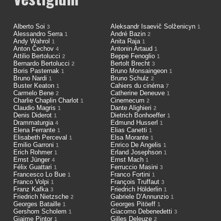
Alberto Soi
Aleksandr Isaevič Solženicyn
3
1
Alessandro Serra
André Bazin
1
2
Andy Wahrol
Anita Raja
1
1
Anton Čechov
Antonin Artaud
4
1
Attilio Bertolucci
Beppe Fenoglio
2
1
Bernardo Bertolucci
Bertolt Brecht
2
3
Boris Pasternak
Bruno Monsaingeon
1
1
Bruno Nardi
Bruno Schulz
1
2
Buster Keaton
Cahiers du cinéma
1
7
Carmelo Bene
Catherine Deneuve
2
1
Charlie Chaplin Charlot
Cinemecum
1
2
Claudio Magris
Dante Alighieri
1
2
Denis Diderot
Dietrich Bonhoeffer
1
1
Drammaturgia
Edmund Husserl
4
1
Elena Ferrante
Elias Canetti
1
1
Elisabeth Perceval
Elsa Morante
1
1
Emilio Garroni
Enrico De Angelis
1
1
Erich Rohmer
Erland Josephson
1
1
Ernst Jünger
Ernst Mach
4
1
Félix Guattari
Ferruccio Masini
1
3
Francesco Lo Bue
Franco Fortini
1
1
Franco Volpi
François Truffaut
1
3
Franz Kafka
Friedrich Hölderlin
3
1
Friedrich Nietzsche
Gabriele D’Annunzio
2
1
Georges Bataille
Georges Pitöeff
1
1
Gershom Scholem
Giacomo Debenedetti
1
3
Giaime Pintor
Gilles Deleuze
1
2