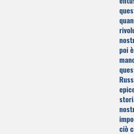
entu
ques
quan
rivol
nost
poi 
manc
ques
Russ
epic
stor
nost
impo
ciò 