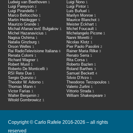
Ludwig van Beethoven
Luigi Nono
1
1
Luigi Pareyson
Luigi Pintor
2
1
Luigi Pirandello
Luis Buñuel
7
1
Marco Bellocchio
Marilyn Monroe
1
1
Martin Heidegger
Maurice Blanchot
5
3
Maurizio Grande
Meister Eckhart
1
1
Michail Afanas’evič Bulgakov
Michel Foucault
1
1
Michel Hazanavicius
Michelangelo Picone
1
1
Nagisa Oshima
Nanni Moretti
1
2
Natalia Ginzburg
Nicolas Klotz
1
1
Orson Welles
Pier Paolo Pasolini
1
2
Rai RadioTelevisione Italiana
Rainer Maria Rilke
6
3
Renata Colorni
Renato Serra
1
1
Richard Wagner
Rita Corsa
1
1
Robert Musil
Roberto Bazlen
1
1
Roberto De Monticelli
Roland Barthes
3
3
RSI Rete Due
Samuel Beckett
1
4
Sergio Quinzio
Silvio D’Arzo
2
1
Theodor W. Adorno
Theodoros Terzopoulos
1
1
Thomas Mann
Valerio Zurlini
4
1
Victor Farìas
Vittorio Strada
1
1
Walter Benjamin
William Shakespeare
2
3
Witold Gombrowicz
1
Copyright © Carlo Rafele 2016-2026 – all rights
reserved