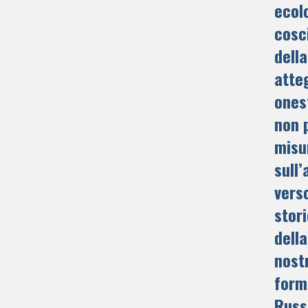
ecol
cosc
della
atte
onest
non 
misu
sull
vers
stori
della
nost
form
Russi