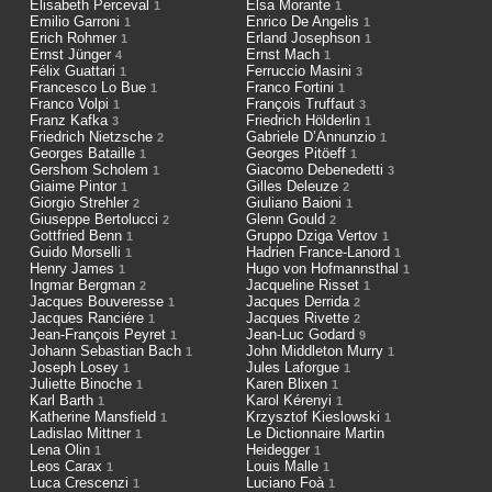
Elisabeth Perceval
Elsa Morante
1
1
Emilio Garroni
Enrico De Angelis
1
1
Erich Rohmer
Erland Josephson
1
1
Ernst Jünger
Ernst Mach
4
1
Félix Guattari
Ferruccio Masini
1
3
Francesco Lo Bue
Franco Fortini
1
1
Franco Volpi
François Truffaut
1
3
Franz Kafka
Friedrich Hölderlin
3
1
Friedrich Nietzsche
Gabriele D’Annunzio
2
1
Georges Bataille
Georges Pitöeff
1
1
Gershom Scholem
Giacomo Debenedetti
1
3
Giaime Pintor
Gilles Deleuze
1
2
Giorgio Strehler
Giuliano Baioni
2
1
Giuseppe Bertolucci
Glenn Gould
2
2
Gottfried Benn
Gruppo Dziga Vertov
1
1
Guido Morselli
Hadrien France-Lanord
1
1
Henry James
Hugo von Hofmannsthal
1
1
Ingmar Bergman
Jacqueline Risset
2
1
Jacques Bouveresse
Jacques Derrida
1
2
Jacques Ranciére
Jacques Rivette
1
2
Jean-François Peyret
Jean-Luc Godard
1
9
Johann Sebastian Bach
John Middleton Murry
1
1
Joseph Losey
Jules Laforgue
1
1
Juliette Binoche
Karen Blixen
1
1
Karl Barth
Karol Kérenyi
1
1
Katherine Mansfield
Krzysztof Kieslowski
1
1
Ladislao Mittner
Le Dictionnaire Martin
1
Lena Olin
Heidegger
1
1
Leos Carax
Louis Malle
1
1
Luca Crescenzi
Luciano Foà
1
1