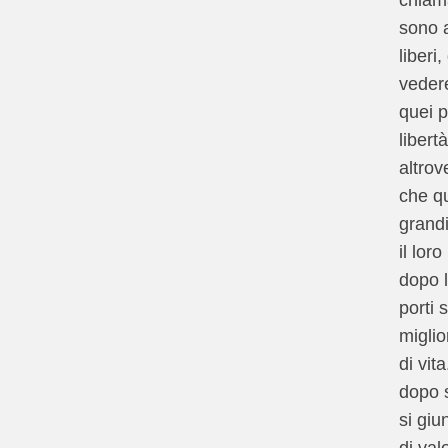
chiama
sono a
liberi
veder
quei p
libert
altrov
che qu
grand
il lor
dopo l
porti 
miglio
di vit
dopo s
si giu