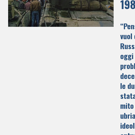
19
“Pen
vuol 
Russi
oggi
prob
decen
le du
stat
mito 
ubri
ideol