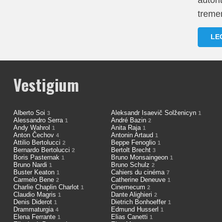
autori
tremen
LE
Vestigium
Alberto Soi
Aleksandr Isaevič Solženicyn
3
1
Alessandro Serra
André Bazin
1
2
Andy Wahrol
Anita Raja
1
1
Anton Čechov
Antonin Artaud
4
1
Attilio Bertolucci
Beppe Fenoglio
2
1
Bernardo Bertolucci
Bertolt Brecht
2
3
Boris Pasternak
Bruno Monsaingeon
1
1
Bruno Nardi
Bruno Schulz
1
2
Buster Keaton
Cahiers du cinéma
1
7
Carmelo Bene
Catherine Deneuve
2
1
Charlie Chaplin Charlot
Cinemecum
1
2
Claudio Magris
Dante Alighieri
1
2
Denis Diderot
Dietrich Bonhoeffer
1
1
Drammaturgia
Edmund Husserl
4
1
Elena Ferrante
Elias Canetti
1
1