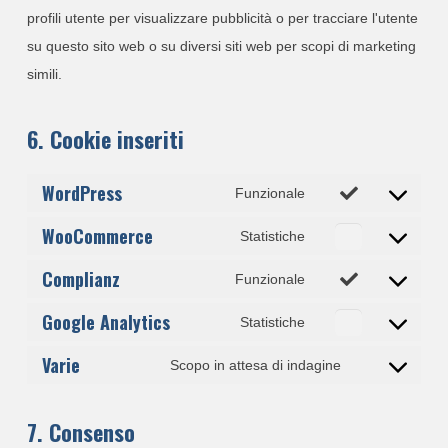
profili utente per visualizzare pubblicità o per tracciare l'utente
su questo sito web o su diversi siti web per scopi di marketing
simili.
6. Cookie inseriti
WordPress
Funzionale
Consent
WooCommerce
to
Statistiche
Consent
service
Complianz
to
Funzionale
wordpress
Consent
service
Google Analytics
to
Statistiche
woocommerce
Consent
service
Varie
to
Scopo in attesa di indagine
complianz
Consent
service
to
google-
7. Consenso
service
analytics