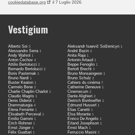
cookiedatabase.org
il 7 Luglio 2026.
Vestigium
Alberto Soi
Aleksandr Isaevič Solženicyn
3
1
Alessandro Serra
André Bazin
1
2
Andy Wahrol
Anita Raja
1
1
Anton Čechov
Antonin Artaud
4
1
Attilio Bertolucci
Beppe Fenoglio
2
1
Bernardo Bertolucci
Bertolt Brecht
2
3
Boris Pasternak
Bruno Monsaingeon
1
1
Bruno Nardi
Bruno Schulz
1
2
Buster Keaton
Cahiers du cinéma
1
7
Carmelo Bene
Catherine Deneuve
2
1
Charlie Chaplin Charlot
Cinemecum
1
2
Claudio Magris
Dante Alighieri
1
2
Denis Diderot
Dietrich Bonhoeffer
1
1
Drammaturgia
Edmund Husserl
4
1
Elena Ferrante
Elias Canetti
1
1
Elisabeth Perceval
Elsa Morante
1
1
Emilio Garroni
Enrico De Angelis
1
1
Erich Rohmer
Erland Josephson
1
1
Ernst Jünger
Ernst Mach
4
1
Félix Guattari
Ferruccio Masini
1
3