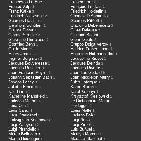
Francesco Lo Bue
Franco Fortini
1
1
Franco Volpi
François Truffaut
1
3
Franz Kafka
Friedrich Hölderlin
3
1
Friedrich Nietzsche
Gabriele D’Annunzio
2
1
Georges Bataille
Georges Pitöeff
1
1
Gershom Scholem
Giacomo Debenedetti
1
3
Giaime Pintor
Gilles Deleuze
1
2
Giorgio Strehler
Giuliano Baioni
2
1
Giuseppe Bertolucci
Glenn Gould
2
2
Gottfried Benn
Gruppo Dziga Vertov
1
1
Guido Morselli
Hadrien France-Lanord
1
1
Henry James
Hugo von Hofmannsthal
1
1
Ingmar Bergman
Jacqueline Risset
2
1
Jacques Bouveresse
Jacques Derrida
1
2
Jacques Ranciére
Jacques Rivette
1
2
Jean-François Peyret
Jean-Luc Godard
1
9
Johann Sebastian Bach
John Middleton Murry
1
1
Joseph Losey
Jules Laforgue
1
1
Juliette Binoche
Karen Blixen
1
1
Karl Barth
Karol Kérenyi
1
1
Katherine Mansfield
Krzysztof Kieslowski
1
1
Ladislao Mittner
Le Dictionnaire Martin
1
Lena Olin
Heidegger
1
1
Leos Carax
Louis Malle
1
1
Luca Crescenzi
Luciano Foà
1
1
Ludwig van Beethoven
Luigi Nono
1
1
Luigi Pareyson
Luigi Pintor
2
1
Luigi Pirandello
Luis Buñuel
7
1
Marco Bellocchio
Marilyn Monroe
1
1
Martin Heidegger
Maurice Blanchot
5
3