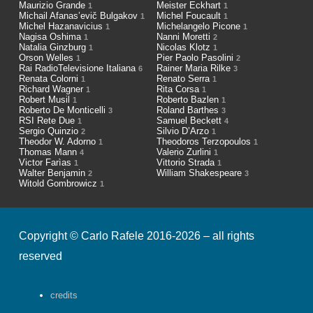
Maurizio Grande
Meister Eckhart
1
1
Michail Afanas’evič Bulgakov
Michel Foucault
1
1
Michel Hazanavicius
Michelangelo Picone
1
1
Nagisa Oshima
Nanni Moretti
1
2
Natalia Ginzburg
Nicolas Klotz
1
1
Orson Welles
Pier Paolo Pasolini
1
2
Rai RadioTelevisione Italiana
Rainer Maria Rilke
6
3
Renata Colorni
Renato Serra
1
1
Richard Wagner
Rita Corsa
1
1
Robert Musil
Roberto Bazlen
1
1
Roberto De Monticelli
Roland Barthes
3
3
RSI Rete Due
Samuel Beckett
1
4
Sergio Quinzio
Silvio D’Arzo
2
1
Theodor W. Adorno
Theodoros Terzopoulos
1
1
Thomas Mann
Valerio Zurlini
4
1
Victor Farìas
Vittorio Strada
1
1
Walter Benjamin
William Shakespeare
2
3
Witold Gombrowicz
1
Copyright © Carlo Rafele 2016-2026 – all rights
reserved
credits