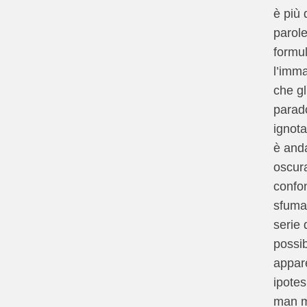
è più 
parole
formul
l’imma
che gl
parad
ignota
è and
oscur
confo
sfuma
serie d
possibi
appar
ipotes
man 