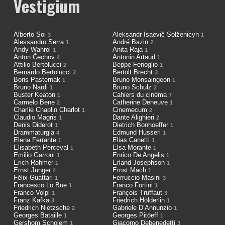
Vestigium
Alberto Soi
Aleksandr Isaevič Solženicyn
3
1
Alessandro Serra
André Bazin
1
2
Andy Wahrol
Anita Raja
1
1
Anton Čechov
Antonin Artaud
4
1
Attilio Bertolucci
Beppe Fenoglio
2
1
Bernardo Bertolucci
Bertolt Brecht
2
3
Boris Pasternak
Bruno Monsaingeon
1
1
Bruno Nardi
Bruno Schulz
1
2
Buster Keaton
Cahiers du cinéma
1
7
Carmelo Bene
Catherine Deneuve
2
1
Charlie Chaplin Charlot
Cinemecum
1
2
Claudio Magris
Dante Alighieri
1
2
Denis Diderot
Dietrich Bonhoeffer
1
1
Drammaturgia
Edmund Husserl
4
1
Elena Ferrante
Elias Canetti
1
1
Elisabeth Perceval
Elsa Morante
1
1
Emilio Garroni
Enrico De Angelis
1
1
Erich Rohmer
Erland Josephson
1
1
Ernst Jünger
Ernst Mach
4
1
Félix Guattari
Ferruccio Masini
1
3
Francesco Lo Bue
Franco Fortini
1
1
Franco Volpi
François Truffaut
1
3
Franz Kafka
Friedrich Hölderlin
3
1
Friedrich Nietzsche
Gabriele D’Annunzio
2
1
Georges Bataille
Georges Pitöeff
1
1
Gershom Scholem
Giacomo Debenedetti
1
3