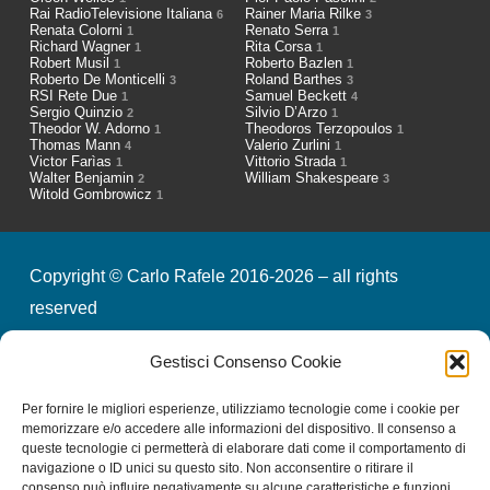
Rai RadioTelevisione Italiana
Rainer Maria Rilke
6
3
Renata Colorni
Renato Serra
1
1
Richard Wagner
Rita Corsa
1
1
Robert Musil
Roberto Bazlen
1
1
Roberto De Monticelli
Roland Barthes
3
3
RSI Rete Due
Samuel Beckett
1
4
Sergio Quinzio
Silvio D’Arzo
2
1
Theodor W. Adorno
Theodoros Terzopoulos
1
1
Thomas Mann
Valerio Zurlini
4
1
Victor Farìas
Vittorio Strada
1
1
Walter Benjamin
William Shakespeare
2
3
Witold Gombrowicz
1
Copyright © Carlo Rafele 2016-2026 – all rights
reserved
Gestisci Consenso Cookie
credits
privacy & cookies
Per fornire le migliori esperienze, utilizziamo tecnologie come i cookie per
memorizzare e/o accedere alle informazioni del dispositivo. Il consenso a
queste tecnologie ci permetterà di elaborare dati come il comportamento di
Iscriviti alla nostra Newsletter
navigazione o ID unici su questo sito. Non acconsentire o ritirare il
consenso può influire negativamente su alcune caratteristiche e funzioni.