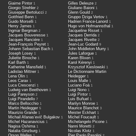
Giaime Pintor
Gilles Deleuze
1
2
Giorgio Strehler
Giuliano Baioni
2
1
Giuseppe Bertolucci
Glenn Gould
2
2
Gottfried Benn
Gruppo Dziga Vertov
1
1
Guido Morselli
Hadrien France-Lanord
1
1
Henry James
Hugo von Hofmannsthal
1
1
Ingmar Bergman
Jacqueline Risset
2
1
Jacques Bouveresse
Jacques Derrida
1
2
Jacques Ranciére
Jacques Rivette
1
2
Jean-François Peyret
Jean-Luc Godard
1
9
Johann Sebastian Bach
John Middleton Murry
1
1
Joseph Losey
Jules Laforgue
1
1
Juliette Binoche
Karen Blixen
1
1
Karl Barth
Karol Kérenyi
1
1
Katherine Mansfield
Krzysztof Kieslowski
1
1
Ladislao Mittner
Le Dictionnaire Martin
1
Lena Olin
Heidegger
1
1
Leos Carax
Louis Malle
1
1
Luca Crescenzi
Luciano Foà
1
1
Ludwig van Beethoven
Luigi Nono
1
1
Luigi Pareyson
Luigi Pintor
2
1
Luigi Pirandello
Luis Buñuel
7
1
Marco Bellocchio
Marilyn Monroe
1
1
Martin Heidegger
Maurice Blanchot
5
3
Maurizio Grande
Meister Eckhart
1
1
Michail Afanas’evič Bulgakov
Michel Foucault
1
1
Michel Hazanavicius
Michelangelo Picone
1
1
Nagisa Oshima
Nanni Moretti
1
2
Natalia Ginzburg
Nicolas Klotz
1
1
Orson Welles
Pier Paolo Pasolini
1
2