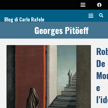
Blog di Carlo Rafele
Georges Pitöeff
Ro
De
Mon
e
l’i