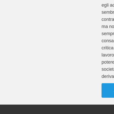
egli a
sembr
contr
ma no
sempr
consa
critic
lavoro
potere
societ
deriv