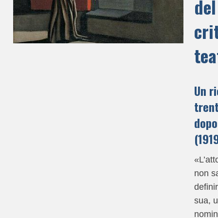
del
cri
tea
Un r
trent
dopo
(191
«L’att
non s
defini
sua, 
nomina