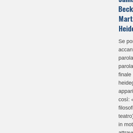
Beck
Mart
Heid
Se po
accant
parola
parola 
finale
heide
appar
così: 
filosofi
teatro
in mot
attrav