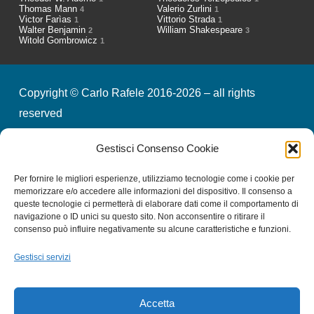
Thomas Mann
Valerio Zurlini
4
1
Victor Farìas
Vittorio Strada
1
1
Walter Benjamin
William Shakespeare
2
3
Witold Gombrowicz
1
Copyright © Carlo Rafele 2016-2026 – all rights
reserved
Gestisci Consenso Cookie
credits
privacy & cookies
Per fornire le migliori esperienze, utilizziamo tecnologie come i cookie per
memorizzare e/o accedere alle informazioni del dispositivo. Il consenso a
queste tecnologie ci permetterà di elaborare dati come il comportamento di
Iscriviti alla nostra Newsletter
navigazione o ID unici su questo sito. Non acconsentire o ritirare il
consenso può influire negativamente su alcune caratteristiche e funzioni.
Gestisci servizi
Email
*
Accetta