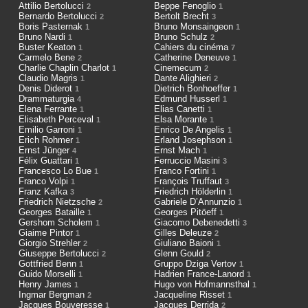
Attilio Bertolucci
Beppe Fenoglio
2
1
Bernardo Bertolucci
Bertolt Brecht
2
3
Boris Pasternak
Bruno Monsaingeon
1
1
Bruno Nardi
Bruno Schulz
1
2
Buster Keaton
Cahiers du cinéma
1
7
Carmelo Bene
Catherine Deneuve
2
1
Charlie Chaplin Charlot
Cinemecum
1
2
Claudio Magris
Dante Alighieri
1
2
Denis Diderot
Dietrich Bonhoeffer
1
1
Drammaturgia
Edmund Husserl
4
1
Elena Ferrante
Elias Canetti
1
1
Elisabeth Perceval
Elsa Morante
1
1
Emilio Garroni
Enrico De Angelis
1
1
Erich Rohmer
Erland Josephson
1
1
Ernst Jünger
Ernst Mach
4
1
Félix Guattari
Ferruccio Masini
1
3
Francesco Lo Bue
Franco Fortini
1
1
Franco Volpi
François Truffaut
1
3
Franz Kafka
Friedrich Hölderlin
3
1
Friedrich Nietzsche
Gabriele D’Annunzio
2
1
Georges Bataille
Georges Pitöeff
1
1
Gershom Scholem
Giacomo Debenedetti
1
3
Giaime Pintor
Gilles Deleuze
1
2
Giorgio Strehler
Giuliano Baioni
2
1
Giuseppe Bertolucci
Glenn Gould
2
2
Gottfried Benn
Gruppo Dziga Vertov
1
1
Guido Morselli
Hadrien France-Lanord
1
1
Henry James
Hugo von Hofmannsthal
1
1
Ingmar Bergman
Jacqueline Risset
2
1
Jacques Bouveresse
Jacques Derrida
1
2