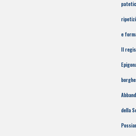
patetic
ripetiz
e forma
Il regi
Epigon
borghe
Abband
della S
Possia