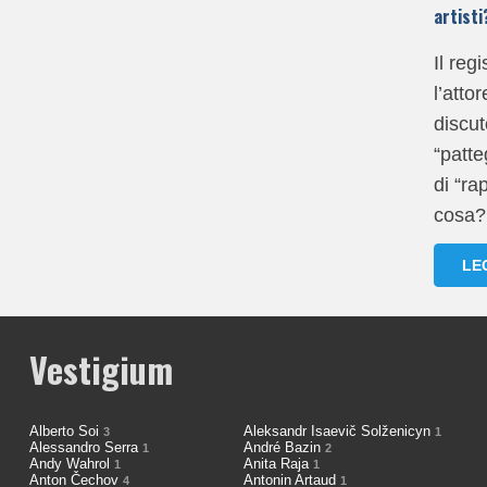
artisti
Il reg
l’atto
discu
“patte
di “ra
cosa?
LE
Vestigium
Alberto Soi
Aleksandr Isaevič Solženicyn
3
1
Alessandro Serra
André Bazin
1
2
Andy Wahrol
Anita Raja
1
1
Anton Čechov
Antonin Artaud
4
1