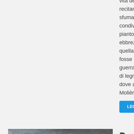
vita de
recita
sfuma
condiv
pianto
ebbre
quella
fosse 
guerra
di leg
dove a
Moliè
LE