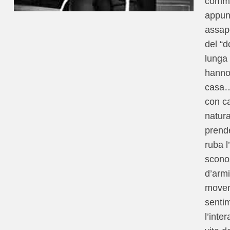
commi
appunt
assap
del “d
lunga 
hanno
casa…
con c
natura
prende
ruba l’
scono
d’armi
moven
sentim
l’inter