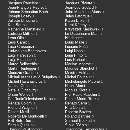
Jacques Ranciére
Jacques Rivette
1
2
Jean-François Peyret
Jean-Luc Godard
1
9
Johann Sebastian Bach
John Middleton Murry
1
1
Joseph Losey
Jules Laforgue
1
1
Juliette Binoche
Karen Blixen
1
1
Karl Barth
Karol Kérenyi
1
1
Katherine Mansfield
Krzysztof Kieslowski
1
1
Ladislao Mittner
Le Dictionnaire Martin
1
Lena Olin
Heidegger
1
1
Leos Carax
Louis Malle
1
1
Luca Crescenzi
Luciano Foà
1
1
Ludwig van Beethoven
Luigi Nono
1
1
Luigi Pareyson
Luigi Pintor
2
1
Luigi Pirandello
Luis Buñuel
7
1
Marco Bellocchio
Marilyn Monroe
1
1
Martin Heidegger
Maurice Blanchot
5
3
Maurizio Grande
Meister Eckhart
1
1
Michail Afanas’evič Bulgakov
Michel Foucault
1
1
Michel Hazanavicius
Michelangelo Picone
1
1
Nagisa Oshima
Nanni Moretti
1
2
Natalia Ginzburg
Nicolas Klotz
1
1
Orson Welles
Pier Paolo Pasolini
1
2
Rai RadioTelevisione Italiana
Rainer Maria Rilke
6
3
Renata Colorni
Renato Serra
1
1
Richard Wagner
Rita Corsa
1
1
Robert Musil
Roberto Bazlen
1
1
Roberto De Monticelli
Roland Barthes
3
3
RSI Rete Due
Samuel Beckett
1
4
Sergio Quinzio
Silvio D’Arzo
2
1
Theodor W. Adorno
Theodoros Terzopoulos
1
1