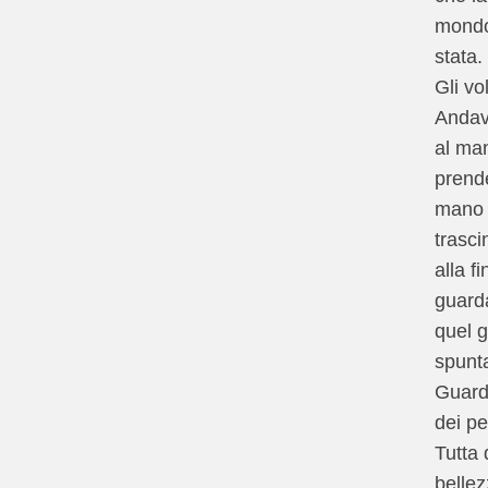
mondo
stata.
Gli vo
Andav
al ma
prend
mano 
trasci
alla f
guarda
quel 
spunta
Guard
dei pe
Tutta
bellez