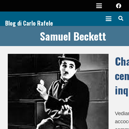
Blog di Carlo Rafele
Samuel Beckett
Cha
cen
inq
Vedia
accocc