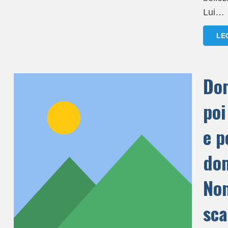
Lui…
LE
Dom
poi
e p
do
Non
sc