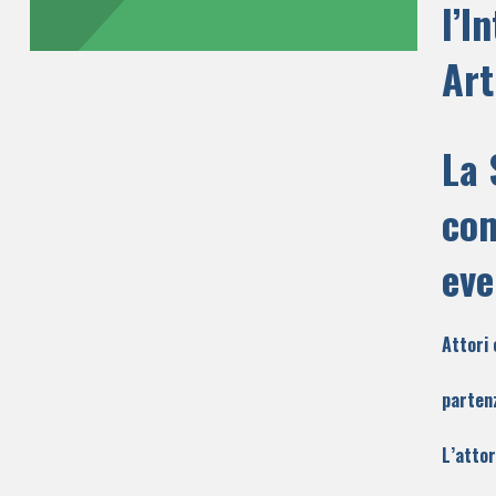
l’I
Art
La 
com
eve
Attori 
parten
L’attor