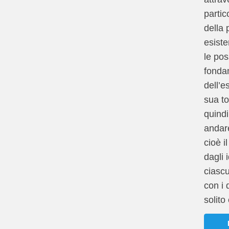
partic
della 
esist
le poss
fonda
dell’e
sua to
quindi 
andare
cioè il
dagli 
ciasc
con i 
solit