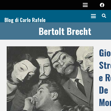
Blog di Carlo Rafele
Bertolt Brecht
Gio
Str
e R
De
Mon