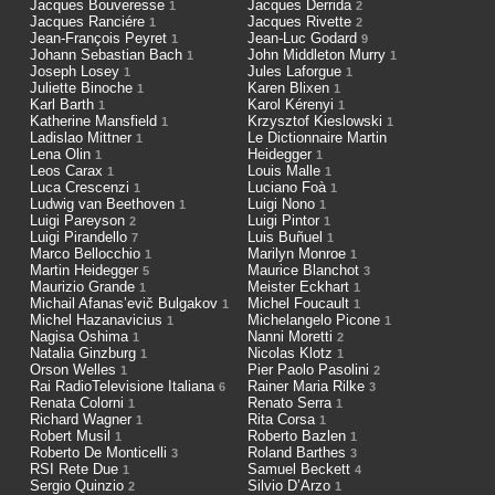
Jacques Bouveresse
Jacques Derrida
1
2
Jacques Ranciére
Jacques Rivette
1
2
Jean-François Peyret
Jean-Luc Godard
1
9
Johann Sebastian Bach
John Middleton Murry
1
1
Joseph Losey
Jules Laforgue
1
1
Juliette Binoche
Karen Blixen
1
1
Karl Barth
Karol Kérenyi
1
1
Katherine Mansfield
Krzysztof Kieslowski
1
1
Ladislao Mittner
Le Dictionnaire Martin
1
Lena Olin
Heidegger
1
1
Leos Carax
Louis Malle
1
1
Luca Crescenzi
Luciano Foà
1
1
Ludwig van Beethoven
Luigi Nono
1
1
Luigi Pareyson
Luigi Pintor
2
1
Luigi Pirandello
Luis Buñuel
7
1
Marco Bellocchio
Marilyn Monroe
1
1
Martin Heidegger
Maurice Blanchot
5
3
Maurizio Grande
Meister Eckhart
1
1
Michail Afanas’evič Bulgakov
Michel Foucault
1
1
Michel Hazanavicius
Michelangelo Picone
1
1
Nagisa Oshima
Nanni Moretti
1
2
Natalia Ginzburg
Nicolas Klotz
1
1
Orson Welles
Pier Paolo Pasolini
1
2
Rai RadioTelevisione Italiana
Rainer Maria Rilke
6
3
Renata Colorni
Renato Serra
1
1
Richard Wagner
Rita Corsa
1
1
Robert Musil
Roberto Bazlen
1
1
Roberto De Monticelli
Roland Barthes
3
3
RSI Rete Due
Samuel Beckett
1
4
Sergio Quinzio
Silvio D’Arzo
2
1