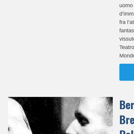
uomo
d’imm
fra l’a
fantas
vissuto
Teatro
Mond
Ber
Bre