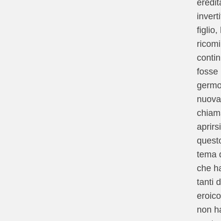
eredit
inverti
figlio
ricomi
conti
fosse 
germog
nuova 
chiam
aprirs
quest
tema d
che h
tanti
eroico
non h