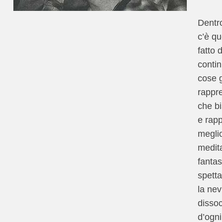
Dentro
c’è qu
fatto d
contin
cose g
rappr
che b
e rap
meglio
medit
fantas
spetta
la nev
dissoc
d’ogni