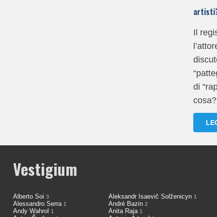
artisti
Il reg
l’atto
discu
“patte
di “ra
cosa?
LE
Vestigium
Alberto Soi
Aleksandr Isaevič Solženicyn
3
1
Alessandro Serra
André Bazin
1
2
Andy Wahrol
Anita Raja
1
1