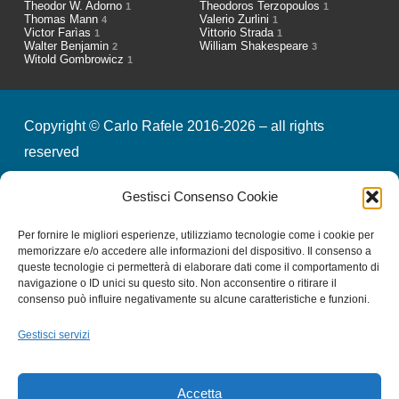
Theodor W. Adorno
Theodoros Terzopoulos
1
1
Thomas Mann
Valerio Zurlini
4
1
Victor Farìas
Vittorio Strada
1
1
Walter Benjamin
William Shakespeare
2
3
Witold Gombrowicz
1
Copyright © Carlo Rafele 2016-2026 – all rights
reserved
Gestisci Consenso Cookie
credits
privacy & cookies
Per fornire le migliori esperienze, utilizziamo tecnologie come i cookie per
memorizzare e/o accedere alle informazioni del dispositivo. Il consenso a
queste tecnologie ci permetterà di elaborare dati come il comportamento di
Iscriviti alla nostra Newsletter
navigazione o ID unici su questo sito. Non acconsentire o ritirare il
consenso può influire negativamente su alcune caratteristiche e funzioni.
Gestisci servizi
Email
*
Accetta