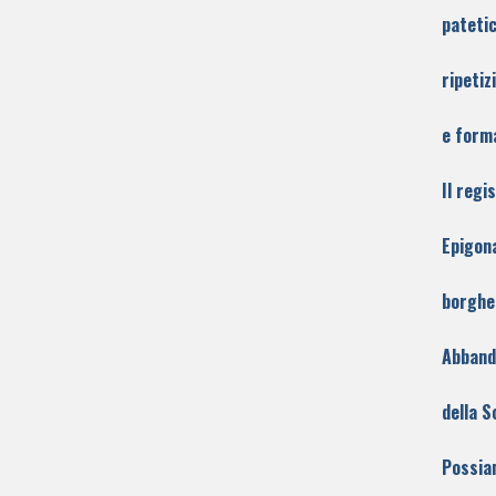
patetic
ripetiz
e forma
Il regi
Epigon
borghe
Abband
della S
Possia