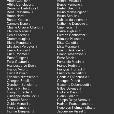
Anton Čechov
Antonin Artaud
4
1
Attilio Bertolucci
Beppe Fenoglio
2
1
Bernardo Bertolucci
Bertolt Brecht
2
3
Boris Pasternak
Bruno Monsaingeon
1
1
Bruno Nardi
Bruno Schulz
1
2
Buster Keaton
Cahiers du cinéma
1
7
Carmelo Bene
Catherine Deneuve
2
1
Charlie Chaplin Charlot
Cinemecum
1
2
Claudio Magris
Dante Alighieri
1
2
Denis Diderot
Dietrich Bonhoeffer
1
1
Drammaturgia
Edmund Husserl
4
1
Elena Ferrante
Elias Canetti
1
1
Elisabeth Perceval
Elsa Morante
1
1
Emilio Garroni
Enrico De Angelis
1
1
Erich Rohmer
Erland Josephson
1
1
Ernst Jünger
Ernst Mach
4
1
Félix Guattari
Ferruccio Masini
1
3
Francesco Lo Bue
Franco Fortini
1
1
Franco Volpi
François Truffaut
1
3
Franz Kafka
Friedrich Hölderlin
3
1
Friedrich Nietzsche
Gabriele D’Annunzio
2
1
Georges Bataille
Georges Pitöeff
1
1
Gershom Scholem
Giacomo Debenedetti
1
3
Giaime Pintor
Gilles Deleuze
1
2
Giorgio Strehler
Giuliano Baioni
2
1
Giuseppe Bertolucci
Glenn Gould
2
2
Gottfried Benn
Gruppo Dziga Vertov
1
1
Guido Morselli
Hadrien France-Lanord
1
1
Henry James
Hugo von Hofmannsthal
1
1
Ingmar Bergman
Jacqueline Risset
2
1