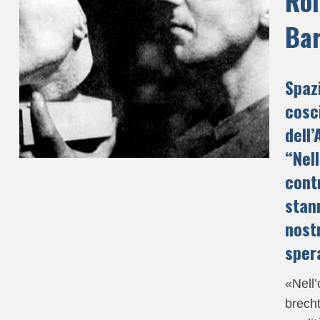
Ro
Bar
Spaz
cosc
dell’
“Nel
cont
stan
nost
sper
«Nell’
brecht