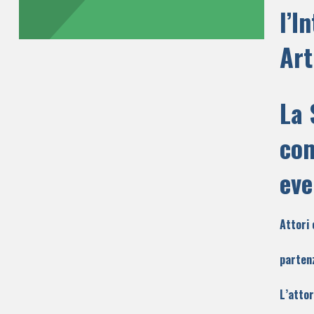
l’I
Art
La 
com
eve
Attori 
parten
L’attor