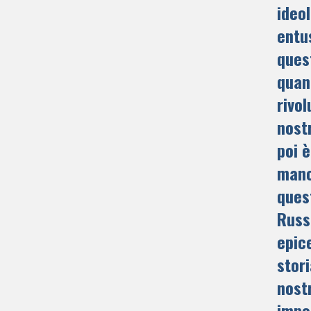
ideol
entu
ques
quan
rivol
nost
poi 
manc
ques
Russ
epic
stor
nost
impo