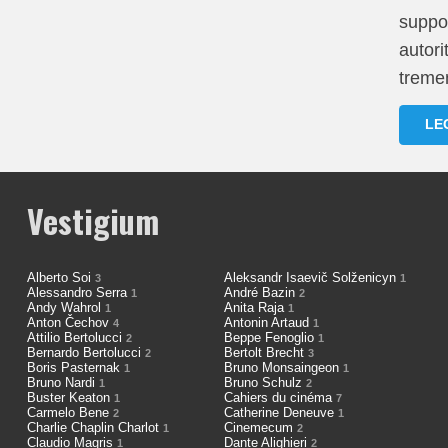
suppor
autori
tremen
LE
Vestigium
Alberto Soi
Aleksandr Isaevič Solženicyn
3
1
Alessandro Serra
André Bazin
1
2
Andy Wahrol
Anita Raja
1
1
Anton Čechov
Antonin Artaud
4
1
Attilio Bertolucci
Beppe Fenoglio
2
1
Bernardo Bertolucci
Bertolt Brecht
2
3
Boris Pasternak
Bruno Monsaingeon
1
1
Bruno Nardi
Bruno Schulz
1
2
Buster Keaton
Cahiers du cinéma
1
7
Carmelo Bene
Catherine Deneuve
2
1
Charlie Chaplin Charlot
Cinemecum
1
2
Claudio Magris
Dante Alighieri
1
2