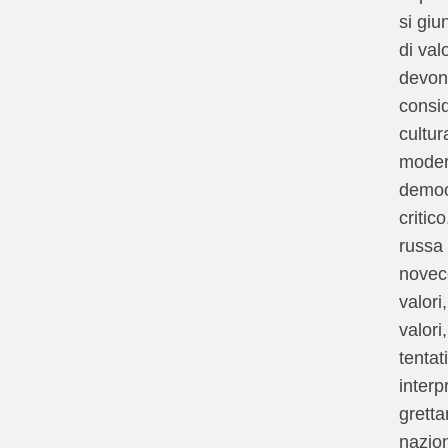
si giu
di val
devon
consid
cultur
modern
democr
critico
russa 
novece
valori
valori
tentat
interp
grett
nazion