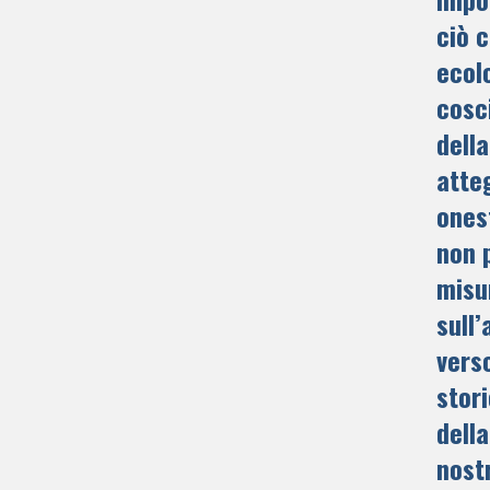
ciò 
ecol
cosc
della
atte
onest
non 
misu
sull
vers
stori
della
nost