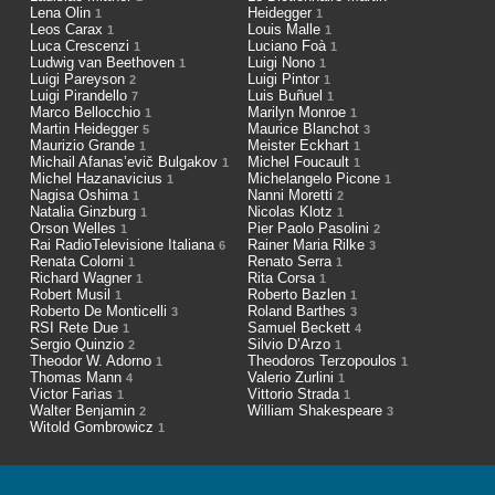
Lena Olin
Heidegger
1
1
Leos Carax
Louis Malle
1
1
Luca Crescenzi
Luciano Foà
1
1
Ludwig van Beethoven
Luigi Nono
1
1
Luigi Pareyson
Luigi Pintor
2
1
Luigi Pirandello
Luis Buñuel
7
1
Marco Bellocchio
Marilyn Monroe
1
1
Martin Heidegger
Maurice Blanchot
5
3
Maurizio Grande
Meister Eckhart
1
1
Michail Afanas’evič Bulgakov
Michel Foucault
1
1
Michel Hazanavicius
Michelangelo Picone
1
1
Nagisa Oshima
Nanni Moretti
1
2
Natalia Ginzburg
Nicolas Klotz
1
1
Orson Welles
Pier Paolo Pasolini
1
2
Rai RadioTelevisione Italiana
Rainer Maria Rilke
6
3
Renata Colorni
Renato Serra
1
1
Richard Wagner
Rita Corsa
1
1
Robert Musil
Roberto Bazlen
1
1
Roberto De Monticelli
Roland Barthes
3
3
RSI Rete Due
Samuel Beckett
1
4
Sergio Quinzio
Silvio D’Arzo
2
1
Theodor W. Adorno
Theodoros Terzopoulos
1
1
Thomas Mann
Valerio Zurlini
4
1
Victor Farìas
Vittorio Strada
1
1
Walter Benjamin
William Shakespeare
2
3
Witold Gombrowicz
1