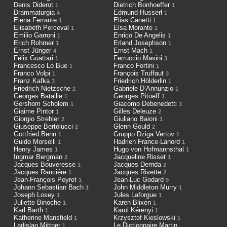
Denis Diderot
Dietrich Bonhoeffer
1
1
Drammaturgia
Edmund Husserl
4
1
Elena Ferrante
Elias Canetti
1
1
Elisabeth Perceval
Elsa Morante
1
1
Emilio Garroni
Enrico De Angelis
1
1
Erich Rohmer
Erland Josephson
1
1
Ernst Jünger
Ernst Mach
4
1
Félix Guattari
Ferruccio Masini
1
3
Francesco Lo Bue
Franco Fortini
1
1
Franco Volpi
François Truffaut
1
3
Franz Kafka
Friedrich Hölderlin
3
1
Friedrich Nietzsche
Gabriele D’Annunzio
2
1
Georges Bataille
Georges Pitöeff
1
1
Gershom Scholem
Giacomo Debenedetti
1
3
Giaime Pintor
Gilles Deleuze
1
2
Giorgio Strehler
Giuliano Baioni
2
1
Giuseppe Bertolucci
Glenn Gould
2
2
Gottfried Benn
Gruppo Dziga Vertov
1
1
Guido Morselli
Hadrien France-Lanord
1
1
Henry James
Hugo von Hofmannsthal
1
1
Ingmar Bergman
Jacqueline Risset
2
1
Jacques Bouveresse
Jacques Derrida
1
2
Jacques Ranciére
Jacques Rivette
1
2
Jean-François Peyret
Jean-Luc Godard
1
9
Johann Sebastian Bach
John Middleton Murry
1
1
Joseph Losey
Jules Laforgue
1
1
Juliette Binoche
Karen Blixen
1
1
Karl Barth
Karol Kérenyi
1
1
Katherine Mansfield
Krzysztof Kieslowski
1
1
Ladislao Mittner
Le Dictionnaire Martin
1