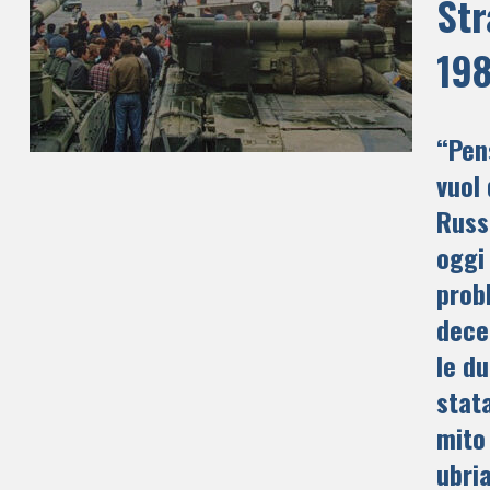
Str
19
“Pen
vuol 
Russi
oggi
prob
decen
le du
stat
mito 
ubri