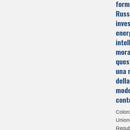
form
Russi
inves
ener
intel
moral
ques
una 
della
mode
cont
Coloro
Union
Repub