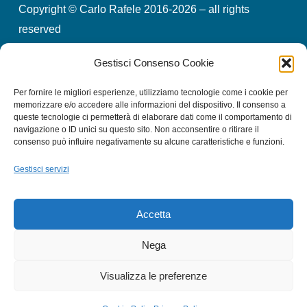
Copyright © Carlo Rafele 2016-2026 – all rights
reserved
Gestisci Consenso Cookie
credits
privacy & cookies
Per fornire le migliori esperienze, utilizziamo tecnologie come i cookie per
memorizzare e/o accedere alle informazioni del dispositivo. Il consenso a
queste tecnologie ci permetterà di elaborare dati come il comportamento di
Iscriviti alla nostra Newsletter
navigazione o ID unici su questo sito. Non acconsentire o ritirare il
consenso può influire negativamente su alcune caratteristiche e funzioni.
Gestisci servizi
Email
*
Accetta
Consento al trattamento dei miei dati
*
Nega
si
Visualizza le preferenze