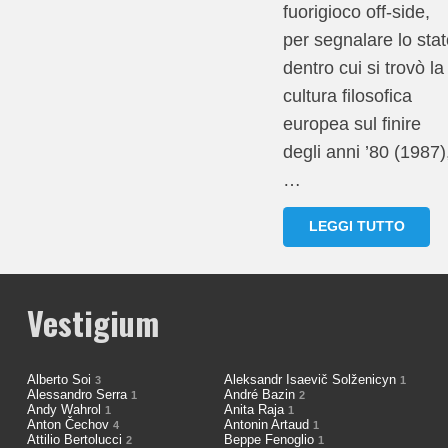
fuorigioco off-side,
per segnalare lo stat
dentro cui si trovò la
cultura filosofica
europea sul finire
degli anni ’80 (1987)
…
LEGGI TUTTO
Vestigium
Alberto Soi
Aleksandr Isaevič Solženicyn
3
1
Alessandro Serra
André Bazin
1
2
Andy Wahrol
Anita Raja
1
1
Anton Čechov
Antonin Artaud
4
1
Attilio Bertolucci
Beppe Fenoglio
2
1