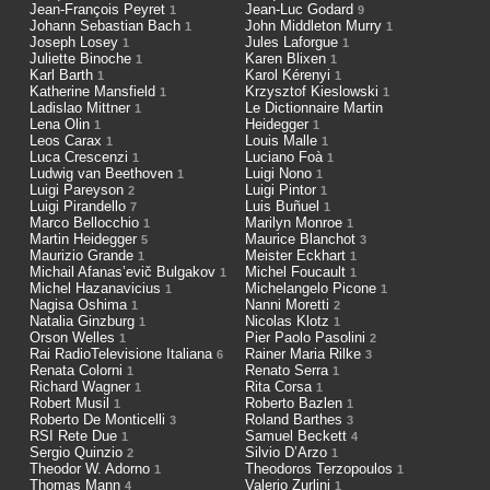
Jean-François Peyret
Jean-Luc Godard
1
9
Johann Sebastian Bach
John Middleton Murry
1
1
Joseph Losey
Jules Laforgue
1
1
Juliette Binoche
Karen Blixen
1
1
Karl Barth
Karol Kérenyi
1
1
Katherine Mansfield
Krzysztof Kieslowski
1
1
Ladislao Mittner
Le Dictionnaire Martin
1
Lena Olin
Heidegger
1
1
Leos Carax
Louis Malle
1
1
Luca Crescenzi
Luciano Foà
1
1
Ludwig van Beethoven
Luigi Nono
1
1
Luigi Pareyson
Luigi Pintor
2
1
Luigi Pirandello
Luis Buñuel
7
1
Marco Bellocchio
Marilyn Monroe
1
1
Martin Heidegger
Maurice Blanchot
5
3
Maurizio Grande
Meister Eckhart
1
1
Michail Afanas’evič Bulgakov
Michel Foucault
1
1
Michel Hazanavicius
Michelangelo Picone
1
1
Nagisa Oshima
Nanni Moretti
1
2
Natalia Ginzburg
Nicolas Klotz
1
1
Orson Welles
Pier Paolo Pasolini
1
2
Rai RadioTelevisione Italiana
Rainer Maria Rilke
6
3
Renata Colorni
Renato Serra
1
1
Richard Wagner
Rita Corsa
1
1
Robert Musil
Roberto Bazlen
1
1
Roberto De Monticelli
Roland Barthes
3
3
RSI Rete Due
Samuel Beckett
1
4
Sergio Quinzio
Silvio D’Arzo
2
1
Theodor W. Adorno
Theodoros Terzopoulos
1
1
Thomas Mann
Valerio Zurlini
4
1