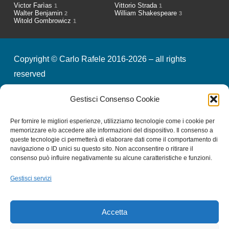
Victor Farìas
Vittorio Strada
1
1
Walter Benjamin
William Shakespeare
2
3
Witold Gombrowicz
1
Copyright © Carlo Rafele 2016-2026 – all rights
reserved
Gestisci Consenso Cookie
credits
privacy & cookies
Per fornire le migliori esperienze, utilizziamo tecnologie come i cookie per
memorizzare e/o accedere alle informazioni del dispositivo. Il consenso a
queste tecnologie ci permetterà di elaborare dati come il comportamento di
Iscriviti alla nostra Newsletter
navigazione o ID unici su questo sito. Non acconsentire o ritirare il
consenso può influire negativamente su alcune caratteristiche e funzioni.
Gestisci servizi
Email
*
Accetta