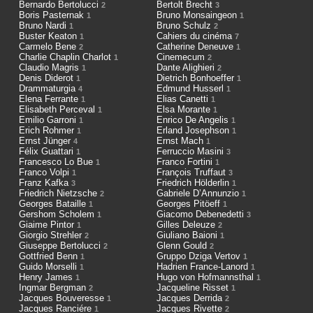
Bernardo Bertolucci
Bertolt Brecht
2
3
Boris Pasternak
Bruno Monsaingeon
1
1
Bruno Nardi
Bruno Schulz
1
2
Buster Keaton
Cahiers du cinéma
1
7
Carmelo Bene
Catherine Deneuve
2
1
Charlie Chaplin Charlot
Cinemecum
1
2
Claudio Magris
Dante Alighieri
1
2
Denis Diderot
Dietrich Bonhoeffer
1
1
Drammaturgia
Edmund Husserl
4
1
Elena Ferrante
Elias Canetti
1
1
Elisabeth Perceval
Elsa Morante
1
1
Emilio Garroni
Enrico De Angelis
1
1
Erich Rohmer
Erland Josephson
1
1
Ernst Jünger
Ernst Mach
4
1
Félix Guattari
Ferruccio Masini
1
3
Francesco Lo Bue
Franco Fortini
1
1
Franco Volpi
François Truffaut
1
3
Franz Kafka
Friedrich Hölderlin
3
1
Friedrich Nietzsche
Gabriele D’Annunzio
2
1
Georges Bataille
Georges Pitöeff
1
1
Gershom Scholem
Giacomo Debenedetti
1
3
Giaime Pintor
Gilles Deleuze
1
2
Giorgio Strehler
Giuliano Baioni
2
1
Giuseppe Bertolucci
Glenn Gould
2
2
Gottfried Benn
Gruppo Dziga Vertov
1
1
Guido Morselli
Hadrien France-Lanord
1
1
Henry James
Hugo von Hofmannsthal
1
1
Ingmar Bergman
Jacqueline Risset
2
1
Jacques Bouveresse
Jacques Derrida
1
2
Jacques Ranciére
Jacques Rivette
1
2