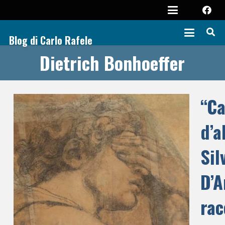
Blog di Carlo Rafele
Dietrich Bonhoeffer
“Ca
d’a
Sil
D’A
rac