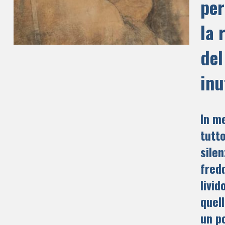
per
la 
del
inu
In m
tutt
silen
fred
livid
quel
un p