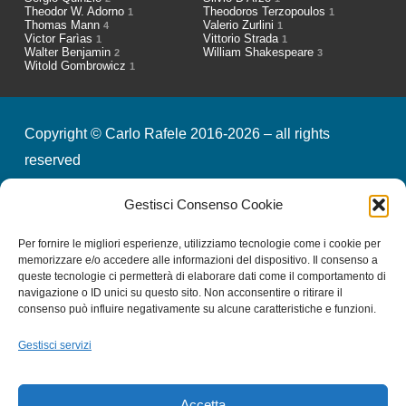
Theodor W. Adorno
Theodoros Terzopoulos
1
1
Thomas Mann
Valerio Zurlini
4
1
Victor Farìas
Vittorio Strada
1
1
Walter Benjamin
William Shakespeare
2
3
Witold Gombrowicz
1
Copyright © Carlo Rafele 2016-2026 – all rights
reserved
Gestisci Consenso Cookie
credits
privacy & cookies
Per fornire le migliori esperienze, utilizziamo tecnologie come i cookie per
memorizzare e/o accedere alle informazioni del dispositivo. Il consenso a
queste tecnologie ci permetterà di elaborare dati come il comportamento di
Iscriviti alla nostra Newsletter
navigazione o ID unici su questo sito. Non acconsentire o ritirare il
consenso può influire negativamente su alcune caratteristiche e funzioni.
Gestisci servizi
Email
*
Accetta