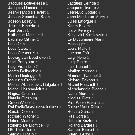
Jacques Bouveresse
Jacques Derrida
1
2
Jacques Ranciére
Jacques Rivette
1
2
Jean-François Peyret
Jean-Luc Godard
1
9
Johann Sebastian Bach
John Middleton Murry
1
1
Joseph Losey
Jules Laforgue
1
1
Juliette Binoche
Karen Blixen
1
1
Karl Barth
Karol Kérenyi
1
1
Katherine Mansfield
Krzysztof Kieslowski
1
1
Ladislao Mittner
Le Dictionnaire Martin
1
Lena Olin
Heidegger
1
1
Leos Carax
Louis Malle
1
1
Luca Crescenzi
Luciano Foà
1
1
Ludwig van Beethoven
Luigi Nono
1
1
Luigi Pareyson
Luigi Pintor
2
1
Luigi Pirandello
Luis Buñuel
7
1
Marco Bellocchio
Marilyn Monroe
1
1
Martin Heidegger
Maurice Blanchot
5
3
Maurizio Grande
Meister Eckhart
1
1
Michail Afanas’evič Bulgakov
Michel Foucault
1
1
Michel Hazanavicius
Michelangelo Picone
1
1
Nagisa Oshima
Nanni Moretti
1
2
Natalia Ginzburg
Nicolas Klotz
1
1
Orson Welles
Pier Paolo Pasolini
1
2
Rai RadioTelevisione Italiana
Rainer Maria Rilke
6
3
Renata Colorni
Renato Serra
1
1
Richard Wagner
Rita Corsa
1
1
Robert Musil
Roberto Bazlen
1
1
Roberto De Monticelli
Roland Barthes
3
3
RSI Rete Due
Samuel Beckett
1
4
Sergio Quinzio
Silvio D’Arzo
2
1