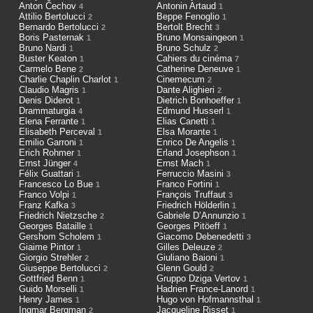
Anton Čechov
Antonin Artaud
4
1
Attilio Bertolucci
Beppe Fenoglio
2
1
Bernardo Bertolucci
Bertolt Brecht
2
3
Boris Pasternak
Bruno Monsaingeon
1
1
Bruno Nardi
Bruno Schulz
1
2
Buster Keaton
Cahiers du cinéma
1
7
Carmelo Bene
Catherine Deneuve
2
1
Charlie Chaplin Charlot
Cinemecum
1
2
Claudio Magris
Dante Alighieri
1
2
Denis Diderot
Dietrich Bonhoeffer
1
1
Drammaturgia
Edmund Husserl
4
1
Elena Ferrante
Elias Canetti
1
1
Elisabeth Perceval
Elsa Morante
1
1
Emilio Garroni
Enrico De Angelis
1
1
Erich Rohmer
Erland Josephson
1
1
Ernst Jünger
Ernst Mach
4
1
Félix Guattari
Ferruccio Masini
1
3
Francesco Lo Bue
Franco Fortini
1
1
Franco Volpi
François Truffaut
1
3
Franz Kafka
Friedrich Hölderlin
3
1
Friedrich Nietzsche
Gabriele D’Annunzio
2
1
Georges Bataille
Georges Pitöeff
1
1
Gershom Scholem
Giacomo Debenedetti
1
3
Giaime Pintor
Gilles Deleuze
1
2
Giorgio Strehler
Giuliano Baioni
2
1
Giuseppe Bertolucci
Glenn Gould
2
2
Gottfried Benn
Gruppo Dziga Vertov
1
1
Guido Morselli
Hadrien France-Lanord
1
1
Henry James
Hugo von Hofmannsthal
1
1
Ingmar Bergman
Jacqueline Risset
2
1