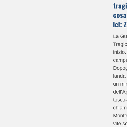
tragi
cosa
lei: 
La Gue
Tragi
inizio
campa
Dopog
landa 
un mi
dell’
tosco
chiam
Montel
vite s