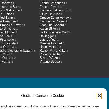
h Rohmer
Erland Josephson
1
1
cesco Lo Bue
Franco Fortini
1
1
rich Nietzsche
Gabriele D’Annunzio
2
1
me Pintor
Gilles Deleuze
1
2
fried Benn
Gruppo Dziga Vertov
1
1
ar Bergman
Jacqueline Risset
2
1
-François Peyret
Jean-Luc Godard
1
9
tte Binoche
Karen Blixen
1
1
lao Mittner
Le Dictionnaire Martin
1
ano Foà
Heidegger
1
1
 Pirandello
Luis Buñuel
7
1
izio Grande
Meister Eckhart
1
1
sa Oshima
Nanni Moretti
1
2
adioTelevisione Italiana
Rainer Maria Rilke
6
3
rt Musil
Roberto Bazlen
1
1
io Quinzio
Silvio D’Arzo
2
1
r Farìas
Vittorio Strada
1
1
a Newsletter
Gestisci Consenso Cookie
le migliori esperienze, utilizziamo tecnologie come i cookie per memorizzare