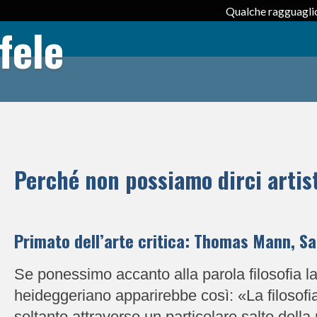
Qualche ragguaglio
fele
Perché non possiamo dirci artis
Primato dell’arte critica: Thomas Mann, S
Se ponessimo accanto alla parola filosofia la p
heideggeriano apparirebbe così: «La filosofia 
soltanto attraverso un particolare salto della