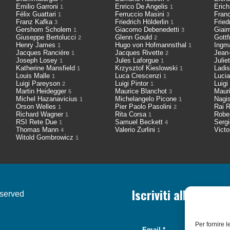
Emilio Garroni
Enrico De Angelis
Eric
1
1
Félix Guattari
Ferruccio Masini
Fran
1
3
Franz Kafka
Friedrich Hölderlin
Fried
3
1
Gershom Scholem
Giacomo Debenedetti
Giai
1
3
Giuseppe Bertolucci
Glenn Gould
Gott
2
2
Henry James
Hugo von Hofmannsthal
Ingm
1
1
Jacques Ranciére
Jacques Rivette
Jean
1
2
Joseph Losey
Jules Laforgue
Julie
1
1
Katherine Mansfield
Krzysztof Kieslowski
Ladis
1
1
Louis Malle
Luca Crescenzi
Luci
1
1
Luigi Pareyson
Luigi Pintor
Luigi
2
1
Martin Heidegger
Maurice Blanchot
Maur
5
3
Michel Hazanavicius
Michelangelo Picone
Nagi
1
1
Orson Welles
Pier Paolo Pasolini
Rai R
1
2
Richard Wagner
Rita Corsa
Robe
1
1
RSI Rete Due
Samuel Beckett
Serg
1
4
Thomas Mann
Valerio Zurlini
Victo
4
1
Witold Gombrowicz
1
Iscriviti alla nostr
eserved
Per fornire 
Email
*