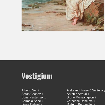
Vestigium
Alberto Soi
Aleksandr Isaevič Solženi
3
Anton Čechov
Antonin Artaud
4
1
Boris Pasternak
Bruno Monsaingeon
1
1
Carmelo Bene
Catherine Deneuve
2
1
Denis Diderot
Dietrich Bonhoeffer
1
1