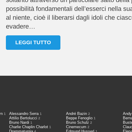
possibilità fondamentali dell’esserci nella sua 
al niente, cioè il liberarsi dagli idoli che cias
evadere…
LEGGI TUTTO
cyn
Alessandro Serra
André Bazin
Andy
1
1
2
Attilio Bertolucci
Beppe Fenoglio
Bern
2
1
Bruno Nardi
Bruno Schulz
Bust
1
2
Charlie Chaplin Charlot
Cinemecum
Clau
1
2
Drammaturgia
Edmund Husserl
Elen
4
1