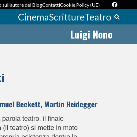
 sull’autore del Blog
Contatti
Cookie Policy (UE)
Cinema
Scritture
Teatro
Luigi Nono
ti
amuel Beckett, Martin Heidegger
arola teatro, il finale
(il teatro) si mette in moto
 propria esistenza dentro le