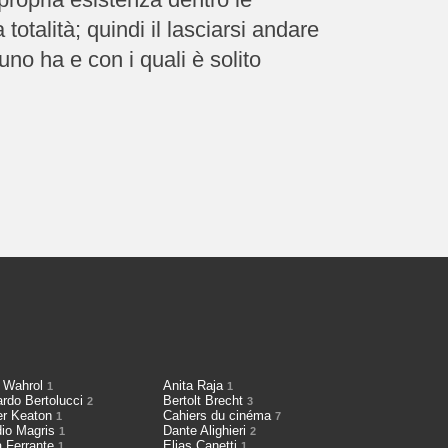
totalità; quindi il lasciarsi andare
cuno ha e con i quali è solito
 Wahrol
Anita Raja
1
1
ardo Bertolucci
Bertolt Brecht
2
3
er Keaton
Cahiers du cinéma
1
7
dio Magris
Dante Alighieri
1
2
a Ferrante
Elias Canetti
1
1