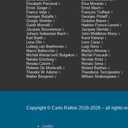
Elisabeth Perceval
Elsa Morante
1
1
Ernst Jünger
Ernst Mach
4
1
Franco Volpi
François Truffaut
1
3
Georges Bataille
Georges Pitöeff
1
1
Giorgio Strehler
Giuliano Baioni
2
1
Guido Morselli
Hadrien France-Lanord
1
1
Jacques Bouveresse
Jacques Derrida
1
2
Johann Sebastian Bach
John Middleton Murry
1
1
Karl Barth
Karol Kérenyi
1
1
Lena Olin
Leos Carax
1
1
Ludwig van Beethoven
Luigi Nono
1
1
Marco Bellocchio
Marilyn Monroe
1
1
Michail Afanas’evič Bulgakov
Michel Foucault
1
1
Natalia Ginzburg
Nicolas Klotz
1
1
Renata Colorni
Renato Serra
1
1
Roberto De Monticelli
Roland Barthes
3
3
Theodor W. Adorno
Theodoros Terzopoulos
1
1
Walter Benjamin
William Shakespeare
2
3
Copyright © Carlo Rafele 2016-2026 – all rights r
credits