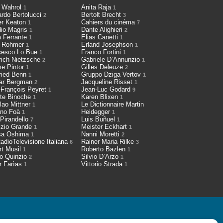
 Wahrol
Anita Raja
1
1
ardo Bertolucci
Bertolt Brecht
2
3
er Keaton
Cahiers du cinéma
1
7
dio Magris
Dante Alighieri
1
2
a Ferrante
Elias Canetti
1
1
h Rohmer
Erland Josephson
1
1
cesco Lo Bue
Franco Fortini
1
1
rich Nietzsche
Gabriele D’Annunzio
2
1
me Pintor
Gilles Deleuze
1
2
fried Benn
Gruppo Dziga Vertov
1
1
ar Bergman
Jacqueline Risset
2
1
-François Peyret
Jean-Luc Godard
1
9
tte Binoche
Karen Blixen
1
1
lao Mittner
Le Dictionnaire Martin
1
ano Foà
Heidegger
1
1
 Pirandello
Luis Buñuel
7
1
izio Grande
Meister Eckhart
1
1
sa Oshima
Nanni Moretti
1
2
adioTelevisione Italiana
Rainer Maria Rilke
6
3
rt Musil
Roberto Bazlen
1
1
io Quinzio
Silvio D’Arzo
2
1
r Farìas
Vittorio Strada
1
1