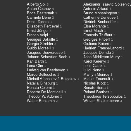
Alberto Soi
Aleksandr Isaevič Solženi
3
Anton Čechov
Antonin Artaud
4
1
Boris Pasternak
Bruno Monsaingeon
1
1
Carmelo Bene
Catherine Deneuve
2
1
Denis Diderot
Dietrich Bonhoeffer
1
1
Elisabeth Perceval
Elsa Morante
1
1
Ernst Jünger
Ernst Mach
4
1
Franco Volpi
François Truffaut
1
3
Georges Bataille
Georges Pitöeff
1
1
Giorgio Strehler
Giuliano Baioni
2
1
Guido Morselli
Hadrien France-Lanord
1
1
Jacques Bouveresse
Jacques Derrida
1
2
Johann Sebastian Bach
John Middleton Murry
1
1
Karl Barth
Karol Kérenyi
1
1
Lena Olin
Leos Carax
1
1
Ludwig van Beethoven
Luigi Nono
1
1
Marco Bellocchio
Marilyn Monroe
1
1
Michail Afanas’evič Bulgakov
Michel Foucault
1
1
Natalia Ginzburg
Nicolas Klotz
1
1
Renata Colorni
Renato Serra
1
1
Roberto De Monticelli
Roland Barthes
3
3
Theodor W. Adorno
Theodoros Terzopoulos
1
1
Walter Benjamin
William Shakespeare
2
3