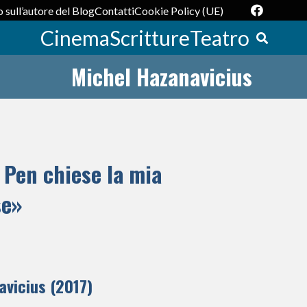
 sull’autore del Blog
Contatti
Cookie Policy (UE)
Cinema
Scritture
Teatro
Michel Hazanavicius
 Pen chiese la mia
se»
vicius (2017)