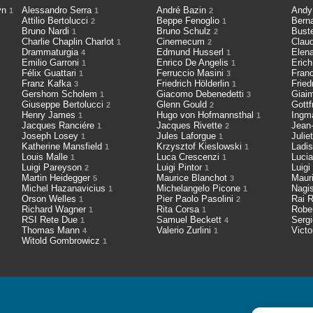
cyn
Alessandro Serra
André Bazin
Andy
1
1
2
Attilio Bertolucci
Beppe Fenoglio
Bern
2
1
Bruno Nardi
Bruno Schulz
Bust
1
2
Charlie Chaplin Charlot
Cinemecum
Clau
1
2
Drammaturgia
Edmund Husserl
Elen
4
1
Emilio Garroni
Enrico De Angelis
Eric
1
1
Félix Guattari
Ferruccio Masini
Fran
1
3
Franz Kafka
Friedrich Hölderlin
Fried
3
1
Gershom Scholem
Giacomo Debenedetti
Giai
1
3
Giuseppe Bertolucci
Glenn Gould
Gott
2
2
Henry James
Hugo von Hofmannsthal
Ingm
1
1
Jacques Ranciére
Jacques Rivette
Jean
1
2
Joseph Losey
Jules Laforgue
Julie
1
1
Katherine Mansfield
Krzysztof Kieslowski
Ladis
1
1
Louis Malle
Luca Crescenzi
Luci
1
1
Luigi Pareyson
Luigi Pintor
Luigi
2
1
Martin Heidegger
Maurice Blanchot
Maur
5
3
Michel Hazanavicius
Michelangelo Picone
Nagi
1
1
Orson Welles
Pier Paolo Pasolini
Rai R
1
2
Richard Wagner
Rita Corsa
Robe
1
1
RSI Rete Due
Samuel Beckett
Serg
1
4
Thomas Mann
Valerio Zurlini
Victo
4
1
Witold Gombrowicz
1