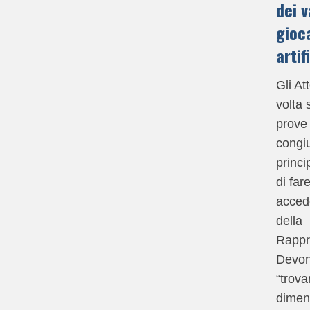
dei v
gioc
artif
Gli At
volta 
prove
congiu
princi
di far
acced
della
Rappr
Devon
“trova
dimen