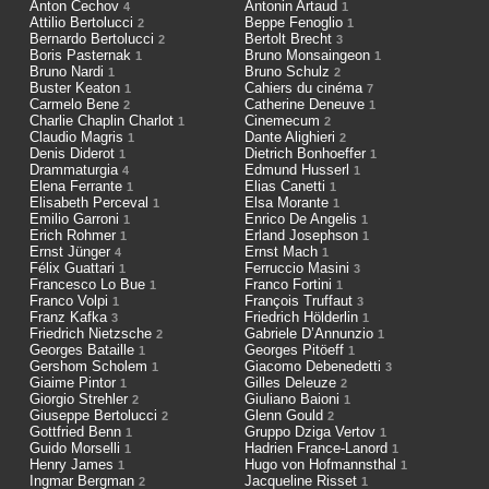
Anton Čechov
Antonin Artaud
4
1
Attilio Bertolucci
Beppe Fenoglio
2
1
Bernardo Bertolucci
Bertolt Brecht
2
3
Boris Pasternak
Bruno Monsaingeon
1
1
Bruno Nardi
Bruno Schulz
1
2
Buster Keaton
Cahiers du cinéma
1
7
Carmelo Bene
Catherine Deneuve
2
1
Charlie Chaplin Charlot
Cinemecum
1
2
Claudio Magris
Dante Alighieri
1
2
Denis Diderot
Dietrich Bonhoeffer
1
1
Drammaturgia
Edmund Husserl
4
1
Elena Ferrante
Elias Canetti
1
1
Elisabeth Perceval
Elsa Morante
1
1
Emilio Garroni
Enrico De Angelis
1
1
Erich Rohmer
Erland Josephson
1
1
Ernst Jünger
Ernst Mach
4
1
Félix Guattari
Ferruccio Masini
1
3
Francesco Lo Bue
Franco Fortini
1
1
Franco Volpi
François Truffaut
1
3
Franz Kafka
Friedrich Hölderlin
3
1
Friedrich Nietzsche
Gabriele D’Annunzio
2
1
Georges Bataille
Georges Pitöeff
1
1
Gershom Scholem
Giacomo Debenedetti
1
3
Giaime Pintor
Gilles Deleuze
1
2
Giorgio Strehler
Giuliano Baioni
2
1
Giuseppe Bertolucci
Glenn Gould
2
2
Gottfried Benn
Gruppo Dziga Vertov
1
1
Guido Morselli
Hadrien France-Lanord
1
1
Henry James
Hugo von Hofmannsthal
1
1
Ingmar Bergman
Jacqueline Risset
2
1