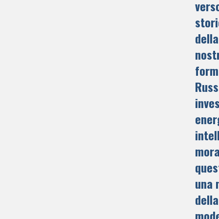
vers
stori
della
nost
form
Russi
inves
ener
intel
moral
ques
una 
della
mode