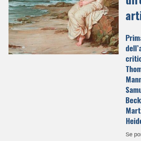
art
Prim
dell’
criti
Tho
Mann
Samu
Beck
Mart
Heid
Se po