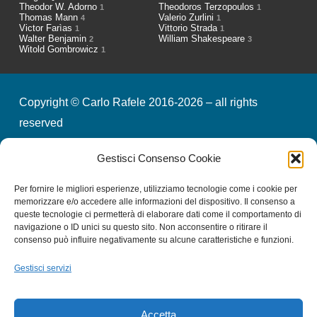
Theodor W. Adorno
Theodoros Terzopoulos
1
1
Thomas Mann
Valerio Zurlini
4
1
Victor Farìas
Vittorio Strada
1
1
Walter Benjamin
William Shakespeare
2
3
Witold Gombrowicz
1
Copyright © Carlo Rafele 2016-2026 – all rights
reserved
Gestisci Consenso Cookie
credits
privacy & cookies
Per fornire le migliori esperienze, utilizziamo tecnologie come i cookie per
memorizzare e/o accedere alle informazioni del dispositivo. Il consenso a
queste tecnologie ci permetterà di elaborare dati come il comportamento di
Iscriviti alla nostra Newsletter
navigazione o ID unici su questo sito. Non acconsentire o ritirare il
consenso può influire negativamente su alcune caratteristiche e funzioni.
Gestisci servizi
Email
*
Accetta