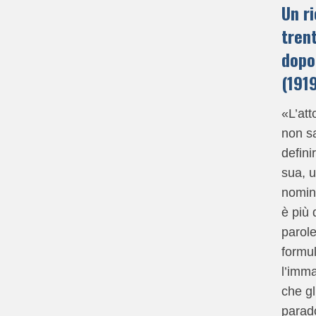
Un r
trent
dopo
(191
«L’att
non s
defini
sua, 
nomina
è più 
parole
formul
l’imma
che gl
parad