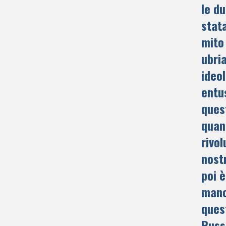
le du
stat
mito 
ubri
ideol
entu
ques
quan
rivol
nost
poi 
manc
ques
Russ