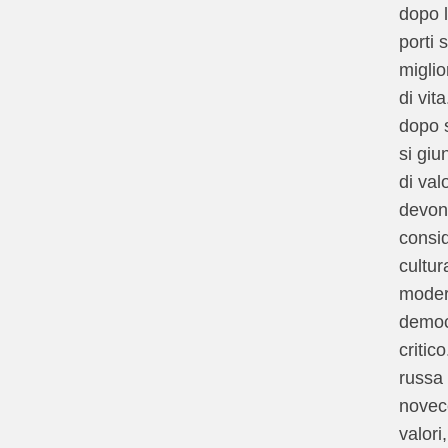
dopo l
porti 
miglio
di vit
dopo s
si giu
di val
devon
consid
cultur
modern
democr
critico
russa 
novece
valori