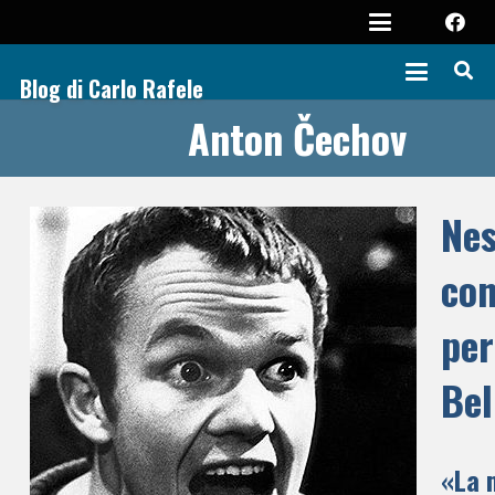
Blog di Carlo Rafele
Anton Čechov
Ne
con
per
Bel
«La 