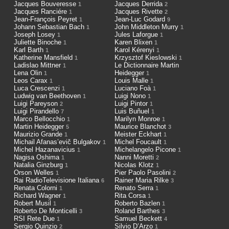
Jacques Bouveresse
Jacques Derrida
1
2
Jacques Ranciére
Jacques Rivette
1
2
Jean-François Peyret
Jean-Luc Godard
1
9
Johann Sebastian Bach
John Middleton Murry
1
1
Joseph Losey
Jules Laforgue
1
1
Juliette Binoche
Karen Blixen
1
1
Karl Barth
Karol Kérenyi
1
1
Katherine Mansfield
Krzysztof Kieslowski
1
1
Ladislao Mittner
Le Dictionnaire Martin
1
Lena Olin
Heidegger
1
1
Leos Carax
Louis Malle
1
1
Luca Crescenzi
Luciano Foà
1
1
Ludwig van Beethoven
Luigi Nono
1
1
Luigi Pareyson
Luigi Pintor
2
1
Luigi Pirandello
Luis Buñuel
7
1
Marco Bellocchio
Marilyn Monroe
1
1
Martin Heidegger
Maurice Blanchot
5
3
Maurizio Grande
Meister Eckhart
1
1
Michail Afanas’evič Bulgakov
Michel Foucault
1
1
Michel Hazanavicius
Michelangelo Picone
1
1
Nagisa Oshima
Nanni Moretti
1
2
Natalia Ginzburg
Nicolas Klotz
1
1
Orson Welles
Pier Paolo Pasolini
1
2
Rai RadioTelevisione Italiana
Rainer Maria Rilke
6
3
Renata Colorni
Renato Serra
1
1
Richard Wagner
Rita Corsa
1
1
Robert Musil
Roberto Bazlen
1
1
Roberto De Monticelli
Roland Barthes
3
3
RSI Rete Due
Samuel Beckett
1
4
Sergio Quinzio
Silvio D’Arzo
2
1