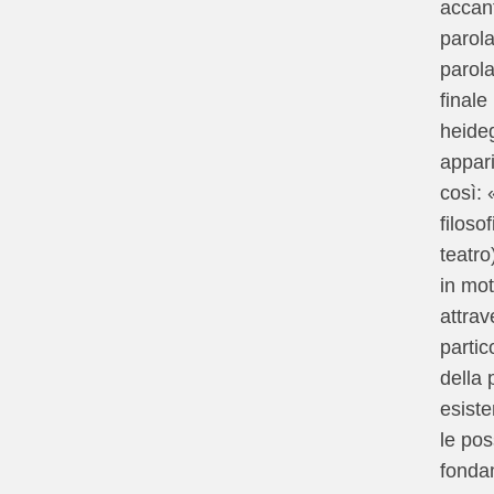
accant
parola
parola 
finale
heide
appar
così: 
filosofi
teatro
in mot
attrav
partic
della 
esist
le poss
fonda