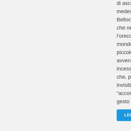
di asc
medes
Bello
che ne
l’orec
mondo 
picco
avven
inces
che, 
invisibi
“acco
gesto 
LE