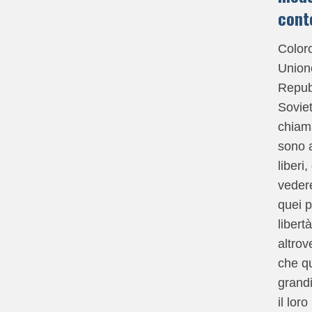
cont
Coloro
Union
Repub
Sovie
chiama
sono a
liberi
veder
quei p
libert
altrov
che qu
grand
il lor