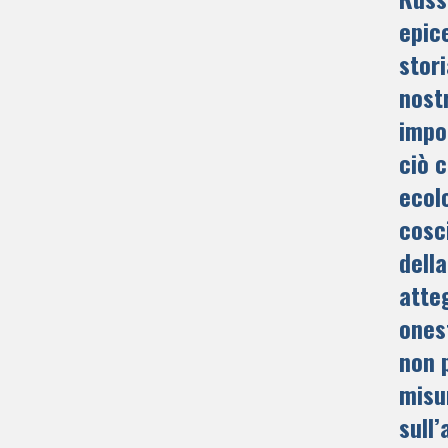
epic
stor
nost
impo
ciò 
ecol
cosc
della
atte
onest
non 
misu
sull