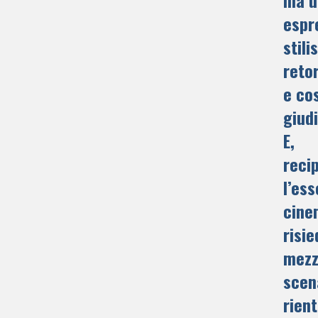
espr
stili
reto
e cos
giud
E,
reci
l’ess
cine
risie
mezz
scen
rient