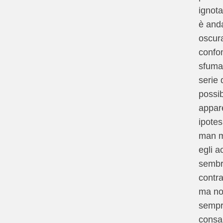
ignota
è and
oscur
confo
sfuma
serie d
possibi
appar
ipotes
man 
egli a
sembr
contr
ma no
sempr
consa