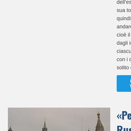
dell’e
sua to
quindi 
andare
cioè il
dagli 
ciasc
con i 
solit
«Pe
Rus