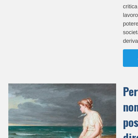
critic
lavoro
potere
societ
deriv
Pe
no
po
dir