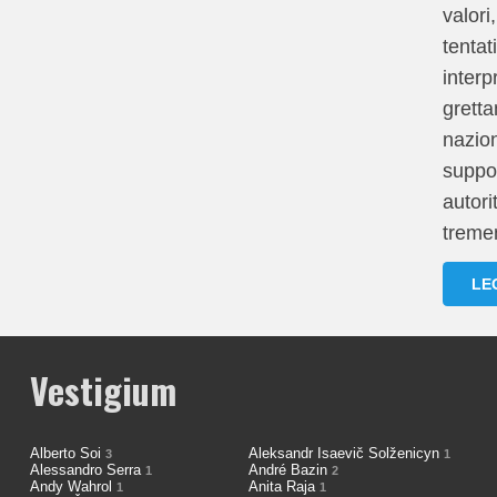
valori
tentat
interp
grett
nazion
suppor
autori
tremen
LE
Vestigium
Alberto Soi
Aleksandr Isaevič Solženicyn
3
1
Alessandro Serra
André Bazin
1
2
Andy Wahrol
Anita Raja
1
1