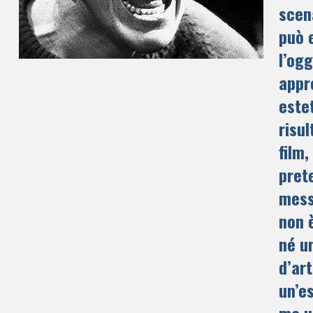
scen
può 
l’ogg
appr
estet
risul
film,
pret
mess
non 
né u
d’art
un’e
ma u