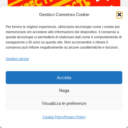
Gestisci Consenso Cookie
Per fornire le migliori esperienze, utilizziamo tecnologie come i cookie per
memorizzare e/o accedere alle informazioni del dispositivo. Il consenso a
queste tecnologie ci permetterà di elaborare dati come il comportamento di
navigazione o ID unici su questo sito. Non acconsentire o ritirare il
CR
:
Mi consenta ora una digressione. Nell’81,
consenso può influire negativamente su alcune caratteristiche e funzioni.
intervenendo ad un convegno che celebrava
Gestisci servizi
l’opera di Dostoevskij, Lei accostò la
problematica ideologica dello scrittore a due
pensatori come Nietzsche e Lukàcs. Un parallelo
Accetta
che oggi merita di essere accolto e spiegato in
Nega
profondità.
Visualizza le preferenze
VS
: Sì, la mia relazione a quel convegno
veneziano si intitolava appunto
Il Superuomo e
Cookie Policy
Privacy Policy
il Rivoluzionario nella prospettiva