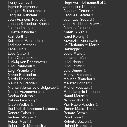
Henry James
Hugo von Hofmannsthal
1
1
Ingmar Bergman
Jacqueline Risset
2
1
Jacques Bouveresse
Jacques Derrida
1
2
Jacques Ranciére
Jacques Rivette
1
2
Jean-François Peyret
Jean-Luc Godard
1
9
Johann Sebastian Bach
John Middleton Murry
1
1
Joseph Losey
Jules Laforgue
1
1
Juliette Binoche
Karen Blixen
1
1
Karl Barth
Karol Kérenyi
1
1
Katherine Mansfield
Krzysztof Kieslowski
1
1
Ladislao Mittner
Le Dictionnaire Martin
1
Lena Olin
Heidegger
1
1
Leos Carax
Louis Malle
1
1
Luca Crescenzi
Luciano Foà
1
1
Ludwig van Beethoven
Luigi Nono
1
1
Luigi Pareyson
Luigi Pintor
2
1
Luigi Pirandello
Luis Buñuel
7
1
Marco Bellocchio
Marilyn Monroe
1
1
Martin Heidegger
Maurice Blanchot
5
3
Maurizio Grande
Meister Eckhart
1
1
Michail Afanas’evič Bulgakov
Michel Foucault
1
1
Michel Hazanavicius
Michelangelo Picone
1
1
Nagisa Oshima
Nanni Moretti
1
2
Natalia Ginzburg
Nicolas Klotz
1
1
Orson Welles
Pier Paolo Pasolini
1
2
Rai RadioTelevisione Italiana
Rainer Maria Rilke
6
3
Renata Colorni
Renato Serra
1
1
Richard Wagner
Rita Corsa
1
1
Robert Musil
Roberto Bazlen
1
1
Roberto De Monticelli
Roland Barthes
3
3