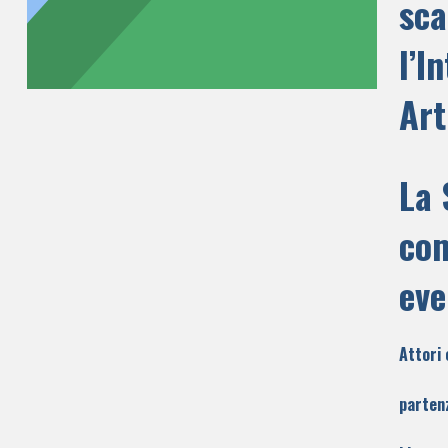
sc
l’I
Art
La 
com
eve
Attori 
parten