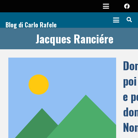
Blog di Carlo Rafele
Jacques Ranciére
Dom
poi
e p
do
Non