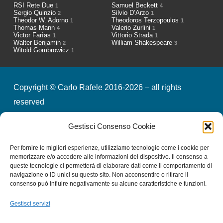
RSI Rete Due
Samuel Beckett
1
4
Sergio Quinzio
Silvio D’Arzo
2
1
Theodor W. Adorno
Theodoros Terzopoulos
1
1
Thomas Mann
Valerio Zurlini
4
1
Victor Farìas
Vittorio Strada
1
1
Walter Benjamin
William Shakespeare
2
3
Witold Gombrowicz
1
Copyright © Carlo Rafele 2016-2026 – all rights
reserved
Gestisci Consenso Cookie
credits
privacy & cookies
Per fornire le migliori esperienze, utilizziamo tecnologie come i cookie per
memorizzare e/o accedere alle informazioni del dispositivo. Il consenso a
queste tecnologie ci permetterà di elaborare dati come il comportamento di
Iscriviti alla nostra Newsletter
navigazione o ID unici su questo sito. Non acconsentire o ritirare il
consenso può influire negativamente su alcune caratteristiche e funzioni.
Gestisci servizi
Email
*