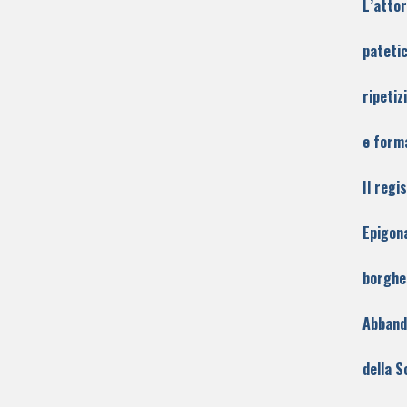
L’attor
patetic
ripetiz
e forma
Il regi
Epigon
borghe
Abband
della S