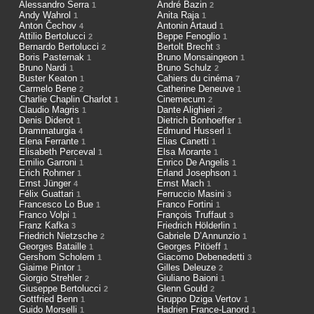
Alessandro Serra
André Bazin
1
2
Andy Wahrol
Anita Raja
1
1
Anton Čechov
Antonin Artaud
4
1
Attilio Bertolucci
Beppe Fenoglio
2
1
Bernardo Bertolucci
Bertolt Brecht
2
3
Boris Pasternak
Bruno Monsaingeon
1
1
Bruno Nardi
Bruno Schulz
1
2
Buster Keaton
Cahiers du cinéma
1
7
Carmelo Bene
Catherine Deneuve
2
1
Charlie Chaplin Charlot
Cinemecum
1
2
Claudio Magris
Dante Alighieri
1
2
Denis Diderot
Dietrich Bonhoeffer
1
1
Drammaturgia
Edmund Husserl
4
1
Elena Ferrante
Elias Canetti
1
1
Elisabeth Perceval
Elsa Morante
1
1
Emilio Garroni
Enrico De Angelis
1
1
Erich Rohmer
Erland Josephson
1
1
Ernst Jünger
Ernst Mach
4
1
Félix Guattari
Ferruccio Masini
1
3
Francesco Lo Bue
Franco Fortini
1
1
Franco Volpi
François Truffaut
1
3
Franz Kafka
Friedrich Hölderlin
3
1
Friedrich Nietzsche
Gabriele D’Annunzio
2
1
Georges Bataille
Georges Pitöeff
1
1
Gershom Scholem
Giacomo Debenedetti
1
3
Giaime Pintor
Gilles Deleuze
1
2
Giorgio Strehler
Giuliano Baioni
2
1
Giuseppe Bertolucci
Glenn Gould
2
2
Gottfried Benn
Gruppo Dziga Vertov
1
1
Guido Morselli
Hadrien France-Lanord
1
1