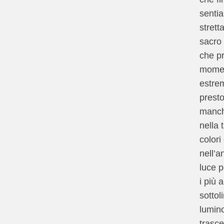
senti
strett
sacro
che p
momen
estre
presto
manc
nella 
colori
nell’a
luce p
i più a
sottol
lumino
trasce