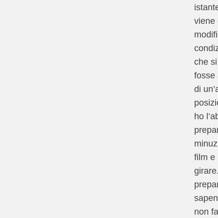
istant
viene 
modifi
condiz
che si
fosse
di un’a
posizi
ho l’a
prepa
minuz
film e
girare
prepar
sapen
non fa