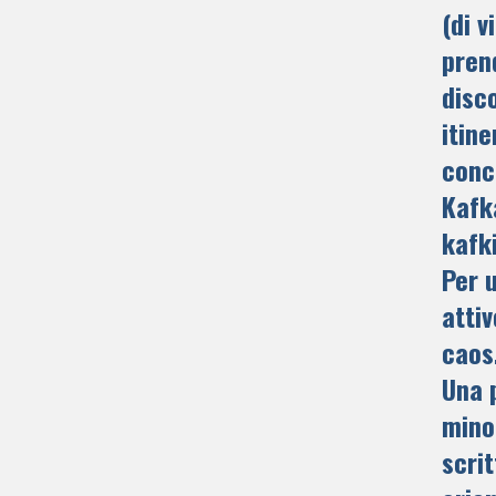
(di v
pren
disc
itine
conc
Kafk
kafk
Per 
attiv
caos
Una 
minor
scri