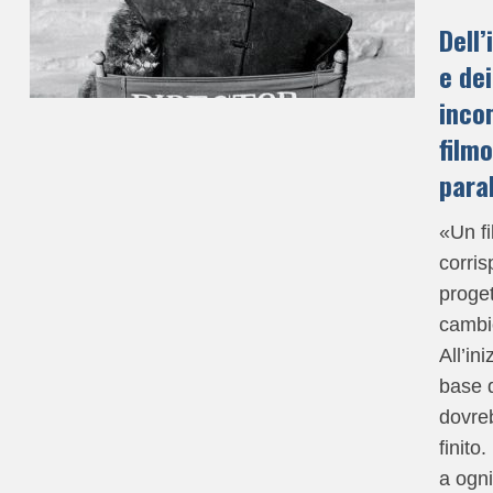
Dell
e dei
inco
filmo
paral
«Un f
corris
proget
cambi
All’in
base d
dovreb
finito
a ogni