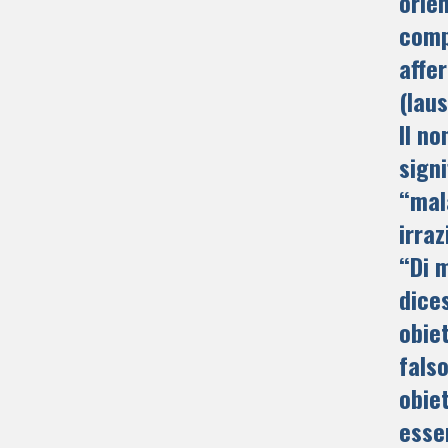
orie
comp
affe
(laus
Il no
signi
“mal
irraz
“Di m
dices
obie
fals
obie
esse