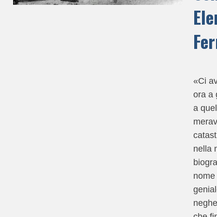
Ele
Fer
«Ci a
ora a 
a quel
merav
catast
nella 
biogra
nome 
genial
negh
che fi