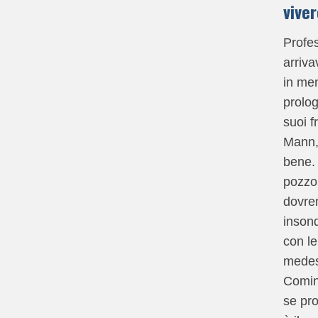
viver
Profe
arriva
in men
prolog
suoi f
Mann, 
bene. 
pozzo
dovre
insond
con le
mede
Comin
se pr