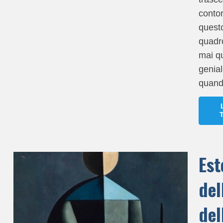
contor
quest
quadr
mai q
genial
quand
Est
del
del