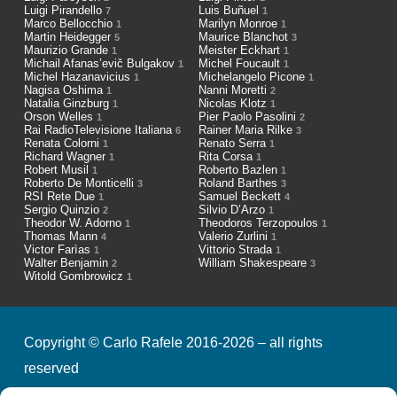
Luigi Pirandello
Luis Buñuel
7
1
Marco Bellocchio
Marilyn Monroe
1
1
Martin Heidegger
Maurice Blanchot
5
3
Maurizio Grande
Meister Eckhart
1
1
Michail Afanas’evič Bulgakov
Michel Foucault
1
1
Michel Hazanavicius
Michelangelo Picone
1
1
Nagisa Oshima
Nanni Moretti
1
2
Natalia Ginzburg
Nicolas Klotz
1
1
Orson Welles
Pier Paolo Pasolini
1
2
Rai RadioTelevisione Italiana
Rainer Maria Rilke
6
3
Renata Colorni
Renato Serra
1
1
Richard Wagner
Rita Corsa
1
1
Robert Musil
Roberto Bazlen
1
1
Roberto De Monticelli
Roland Barthes
3
3
RSI Rete Due
Samuel Beckett
1
4
Sergio Quinzio
Silvio D’Arzo
2
1
Theodor W. Adorno
Theodoros Terzopoulos
1
1
Thomas Mann
Valerio Zurlini
4
1
Victor Farìas
Vittorio Strada
1
1
Walter Benjamin
William Shakespeare
2
3
Witold Gombrowicz
1
Copyright © Carlo Rafele 2016-2026 – all rights
reserved