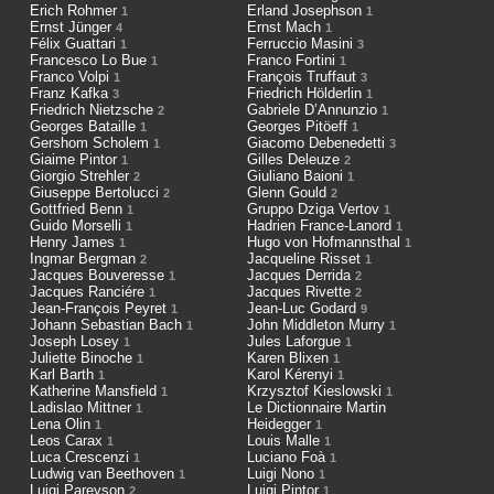
Erich Rohmer
Erland Josephson
1
1
Ernst Jünger
Ernst Mach
4
1
Félix Guattari
Ferruccio Masini
1
3
Francesco Lo Bue
Franco Fortini
1
1
Franco Volpi
François Truffaut
1
3
Franz Kafka
Friedrich Hölderlin
3
1
Friedrich Nietzsche
Gabriele D’Annunzio
2
1
Georges Bataille
Georges Pitöeff
1
1
Gershom Scholem
Giacomo Debenedetti
1
3
Giaime Pintor
Gilles Deleuze
1
2
Giorgio Strehler
Giuliano Baioni
2
1
Giuseppe Bertolucci
Glenn Gould
2
2
Gottfried Benn
Gruppo Dziga Vertov
1
1
Guido Morselli
Hadrien France-Lanord
1
1
Henry James
Hugo von Hofmannsthal
1
1
Ingmar Bergman
Jacqueline Risset
2
1
Jacques Bouveresse
Jacques Derrida
1
2
Jacques Ranciére
Jacques Rivette
1
2
Jean-François Peyret
Jean-Luc Godard
1
9
Johann Sebastian Bach
John Middleton Murry
1
1
Joseph Losey
Jules Laforgue
1
1
Juliette Binoche
Karen Blixen
1
1
Karl Barth
Karol Kérenyi
1
1
Katherine Mansfield
Krzysztof Kieslowski
1
1
Ladislao Mittner
Le Dictionnaire Martin
1
Lena Olin
Heidegger
1
1
Leos Carax
Louis Malle
1
1
Luca Crescenzi
Luciano Foà
1
1
Ludwig van Beethoven
Luigi Nono
1
1
Luigi Pareyson
Luigi Pintor
2
1