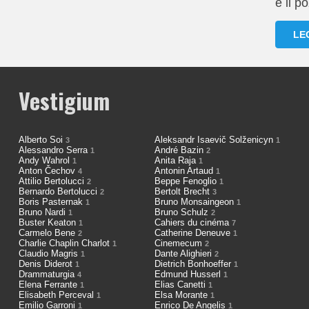
è il p
LE
Vestigium
Alberto Soi
Aleksandr Isaevič Solženicyn
3
1
Alessandro Serra
André Bazin
1
2
Andy Wahrol
Anita Raja
1
1
Anton Čechov
Antonin Artaud
4
1
Attilio Bertolucci
Beppe Fenoglio
2
1
Bernardo Bertolucci
Bertolt Brecht
2
3
Boris Pasternak
Bruno Monsaingeon
1
1
Bruno Nardi
Bruno Schulz
1
2
Buster Keaton
Cahiers du cinéma
1
7
Carmelo Bene
Catherine Deneuve
2
1
Charlie Chaplin Charlot
Cinemecum
1
2
Claudio Magris
Dante Alighieri
1
2
Denis Diderot
Dietrich Bonhoeffer
1
1
Drammaturgia
Edmund Husserl
4
1
Elena Ferrante
Elias Canetti
1
1
Elisabeth Perceval
Elsa Morante
1
1
Emilio Garroni
Enrico De Angelis
1
1