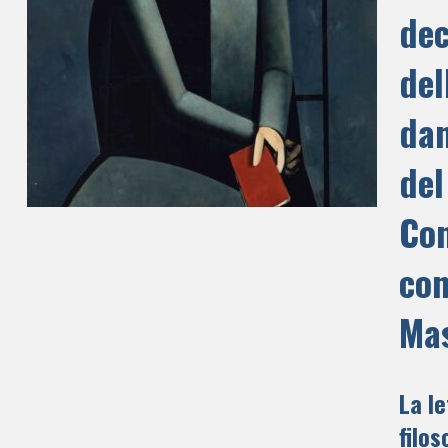
dec
del
dan
del
Con
con
Mas
La le
filos