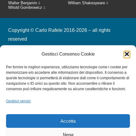
Walter Benjamin
William Shakespeare
2
3
Witold Gombrowicz
1
Copyright © Carlo Rafele 2016-2026 – all rights
reserved
Gestisci Consenso Cookie
credits
privacy & cookies
Per fornire le migliori esperienze, utilizziamo tecnologie come i cookie per
memorizzare e/o accedere alle informazioni del dispositivo. Il consenso a
queste tecnologie ci permetterà di elaborare dati come il comportamento di
Iscriviti alla nostra Newsletter
navigazione o ID unici su questo sito. Non acconsentire o ritirare il
consenso può influire negativamente su alcune caratteristiche e funzioni.
Gestisci servizi
Email
*
Accetta
Consento al trattamento dei miei dati
*
Nega