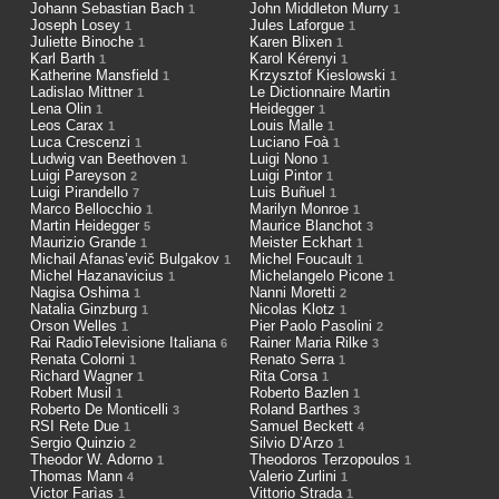
Johann Sebastian Bach
John Middleton Murry
1
1
Joseph Losey
Jules Laforgue
1
1
Juliette Binoche
Karen Blixen
1
1
Karl Barth
Karol Kérenyi
1
1
Katherine Mansfield
Krzysztof Kieslowski
1
1
Ladislao Mittner
Le Dictionnaire Martin
1
Lena Olin
Heidegger
1
1
Leos Carax
Louis Malle
1
1
Luca Crescenzi
Luciano Foà
1
1
Ludwig van Beethoven
Luigi Nono
1
1
Luigi Pareyson
Luigi Pintor
2
1
Luigi Pirandello
Luis Buñuel
7
1
Marco Bellocchio
Marilyn Monroe
1
1
Martin Heidegger
Maurice Blanchot
5
3
Maurizio Grande
Meister Eckhart
1
1
Michail Afanas’evič Bulgakov
Michel Foucault
1
1
Michel Hazanavicius
Michelangelo Picone
1
1
Nagisa Oshima
Nanni Moretti
1
2
Natalia Ginzburg
Nicolas Klotz
1
1
Orson Welles
Pier Paolo Pasolini
1
2
Rai RadioTelevisione Italiana
Rainer Maria Rilke
6
3
Renata Colorni
Renato Serra
1
1
Richard Wagner
Rita Corsa
1
1
Robert Musil
Roberto Bazlen
1
1
Roberto De Monticelli
Roland Barthes
3
3
RSI Rete Due
Samuel Beckett
1
4
Sergio Quinzio
Silvio D’Arzo
2
1
Theodor W. Adorno
Theodoros Terzopoulos
1
1
Thomas Mann
Valerio Zurlini
4
1
Victor Farìas
Vittorio Strada
1
1