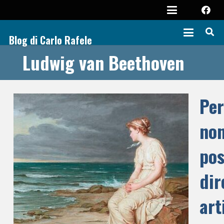
Blog di Carlo Rafele
Ludwig van Beethoven
Pe
no
po
dir
art