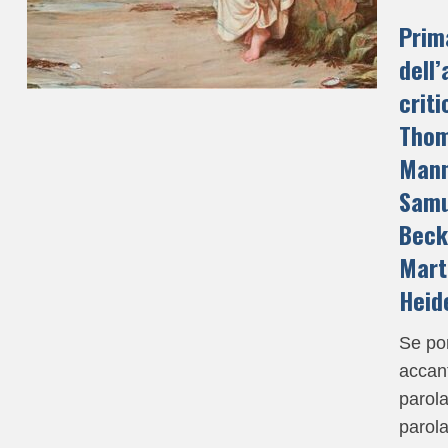
Prim
dell’
criti
Tho
Mann
Samu
Beck
Mart
Heid
Se po
accant
parola
parola 