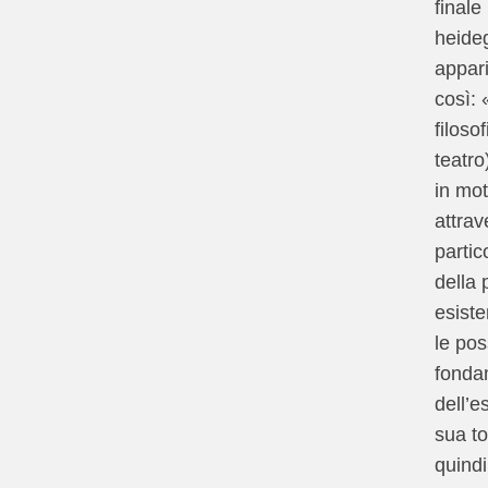
finale
heide
appar
così: 
filosofi
teatro
in mot
attrav
partic
della 
esist
le poss
fonda
dell’e
sua to
quindi 