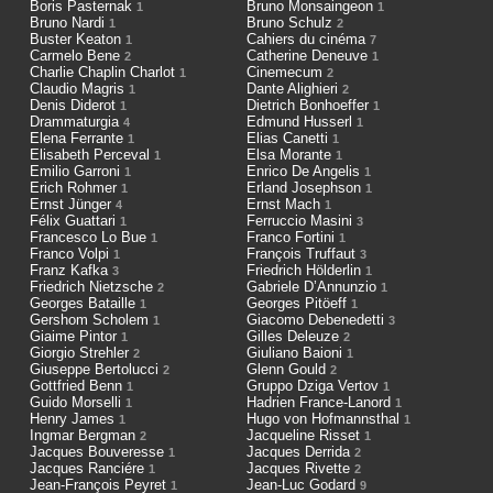
Boris Pasternak
Bruno Monsaingeon
1
1
Bruno Nardi
Bruno Schulz
1
2
Buster Keaton
Cahiers du cinéma
1
7
Carmelo Bene
Catherine Deneuve
2
1
Charlie Chaplin Charlot
Cinemecum
1
2
Claudio Magris
Dante Alighieri
1
2
Denis Diderot
Dietrich Bonhoeffer
1
1
Drammaturgia
Edmund Husserl
4
1
Elena Ferrante
Elias Canetti
1
1
Elisabeth Perceval
Elsa Morante
1
1
Emilio Garroni
Enrico De Angelis
1
1
Erich Rohmer
Erland Josephson
1
1
Ernst Jünger
Ernst Mach
4
1
Félix Guattari
Ferruccio Masini
1
3
Francesco Lo Bue
Franco Fortini
1
1
Franco Volpi
François Truffaut
1
3
Franz Kafka
Friedrich Hölderlin
3
1
Friedrich Nietzsche
Gabriele D’Annunzio
2
1
Georges Bataille
Georges Pitöeff
1
1
Gershom Scholem
Giacomo Debenedetti
1
3
Giaime Pintor
Gilles Deleuze
1
2
Giorgio Strehler
Giuliano Baioni
2
1
Giuseppe Bertolucci
Glenn Gould
2
2
Gottfried Benn
Gruppo Dziga Vertov
1
1
Guido Morselli
Hadrien France-Lanord
1
1
Henry James
Hugo von Hofmannsthal
1
1
Ingmar Bergman
Jacqueline Risset
2
1
Jacques Bouveresse
Jacques Derrida
1
2
Jacques Ranciére
Jacques Rivette
1
2
Jean-François Peyret
Jean-Luc Godard
1
9