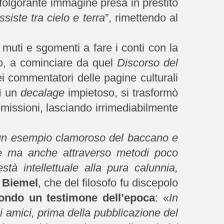
folgorante immagine presa in prestito
iste tra cielo e terra
”, rimettendo al
 muti e sgomenti a fare i conti con la
po, a cominciare da quel
Discorso del
 commentatori delle pagine culturali
bì un
decalage
impietoso, si trasformò
omissioni, lasciando irrimediabilmente
e un esempio clamoroso del baccano e
che ma anche attraverso metodi poco
tà intellettuale alla pura calunnia,
 Biemel
, che del filosofo fu discepolo
econdo un testimone dell’epoca
: «
In
i amici, prima della pubblicazione del