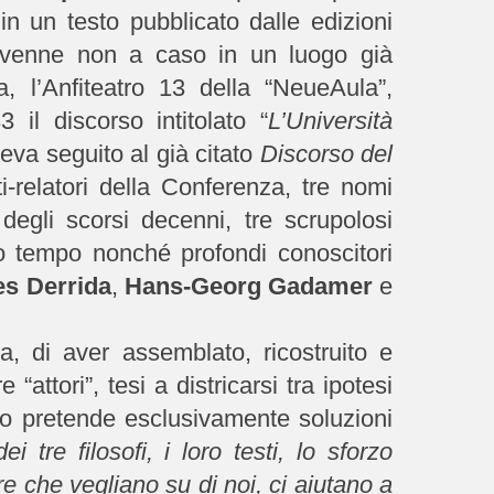
in un testo pubblicato dalle edizioni
vvenne non a caso in un luogo già
, l’Anfiteatro 13 della “NeueAula”,
3 il discorso intitolato “
L’Università
ceva seguito al già citato
Discorso del
ti-relatori della Conferenza, tre nomi
ia degli scorsi decenni, tre scrupolosi
ro tempo nonché profondi conoscitori
s Derrida
,
Hans-Georg Gadamer
e
a, di aver assemblato, ricostruito e
attori”, tesi a districarsi tra ipotesi
ello pretende esclusivamente soluzioni
 tre filosofi, i loro testi, lo sforzo
e che vegliano su di noi, ci aiutano a