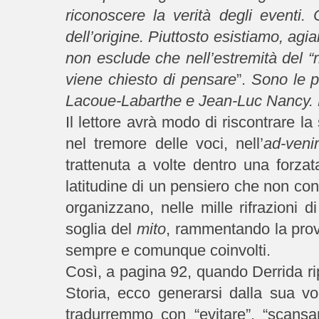
riconoscere la verità degli eventi
dell’origine. Piuttosto esistiamo, ag
non esclude che nell’estremità del “
viene chiesto di pensare
”
.
Sono le p
Lacoue-Labarthe e Jean-Luc Nancy. P
Il lettore avrà modo di riscontrare l
nel tremore delle voci, nell’
ad-ven
trattenuta a volte dentro una forzat
latitudine di un pensiero che non con
organizzano, nelle mille rifrazioni 
soglia del
mito
, rammentando la prove
sempre e comunque coinvolti.
Così, a pagina 92, quando Derrida ripr
Storia, ecco generarsi dalla sua v
tradurremmo con “evitare”, “scansa