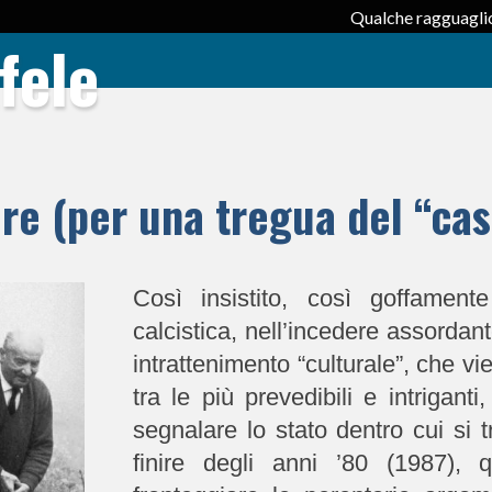
Qualche ragguaglio
fele
atore (per una tregua del “c
Così insistito, così goffamente
calcistica, nell’incedere assordan
intrattenimento “culturale”, che 
tra le più prevedibili e intriganti
segnalare lo stato dentro cui si t
finire degli anni ’80 (1987), 