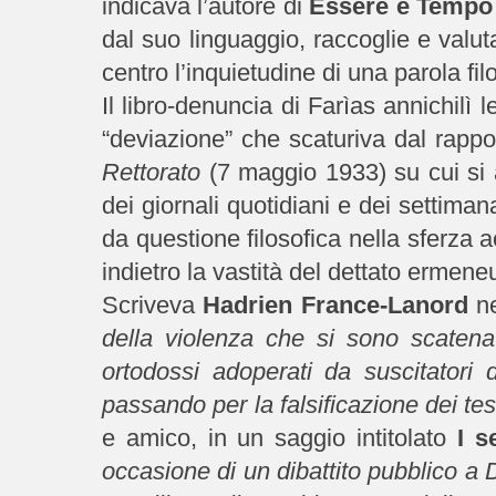
indicava l’autore di
Essere e Tempo
dal suo linguaggio, raccoglie e valut
centro l’inquietudine di una parola fil
Il libro-denuncia di Farìas annichilì
“deviazione” che scaturiva dal rappo
Rettorato
(7 maggio 1933) su cui si 
dei giornali quotidiani e dei settimana
da questione filosofica nella sferza 
indietro la vastità del dettato ermeneu
Scriveva
Hadrien France-Lanord
ne
della violenza che si sono scatena
ortodossi adoperati da suscitatori 
passando per la falsificazione dei tes
e amico, in un saggio intitolato
I s
occasione di un dibattito pubblico a 