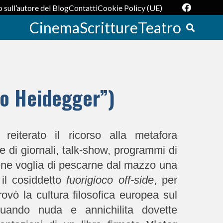
 sull’autore del Blog
Contatti
Cookie Policy (UE)
Cinema
Scritture
Teatro
aso Heidegger”)
 reiterato il ricorso alla metafora
te di giornali, talk-show, programmi di
viene voglia di pescarne dal mazzo una
, il cosiddetto
fuorigioco
off-side
, per
rovò la cultura filosofica europea sul
quando nuda e annichilita dovette