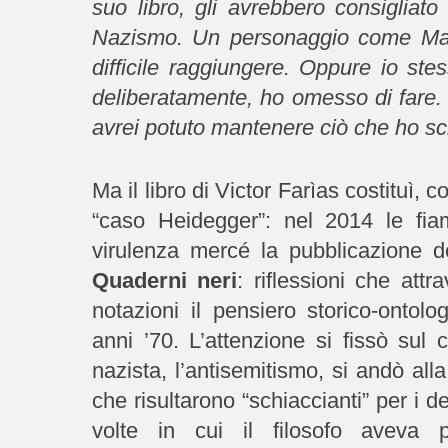
suo libro, gli avrebbero consigliat
Nazismo. Un personaggio come Marg
difficile raggiungere. Oppure io ste
deliberatamente, ho omesso di fare.
avrei potuto mantenere ciò che ho scr
Ma il libro di Victor Farìas costituì, c
“caso Heidegger”: nel 2014 le f
virulenza mercé la pubblicazione d
Quaderni neri
: riflessioni che att
notazioni il pensiero storico-ontolog
anni ’70. L’attenzione si fissò sul 
nazista, l’antisemitismo, si andò alla
che risultarono “schiaccianti” per i de
volte in cui il filosofo aveva 