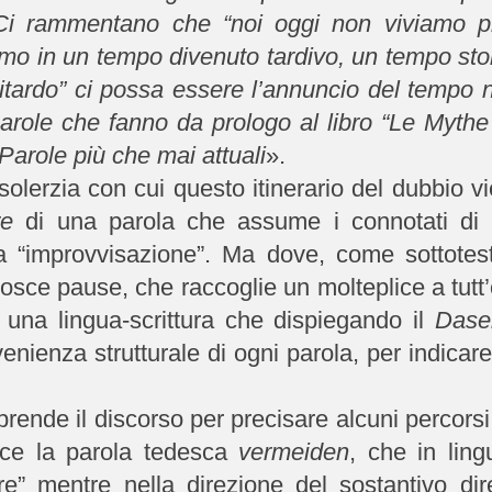
. Ci rammentano che “
noi
oggi
non viviamo pi
iamo in un tempo divenuto tardivo, un tempo st
ritardo” ci possa essere l’annuncio del tempo
arole che fanno da prologo al libro “Le Mythe 
arole più che mai attuali
».
a solerzia con cui questo itinerario del dubbio 
ire
di una parola che assume i connotati di
a “improvvisazione”. Ma dove, come sottotesto
osce pause, che raccoglie un molteplice a tutt’o
di una lingua-scrittura che dispiegando il
Dase
nienza strutturale di ogni parola, per indicare
ende il discorso per precisare alcuni percorsi n
oce la parola tedesca
vermeiden
, che in ling
re” mentre nella direzione del sostantivo d