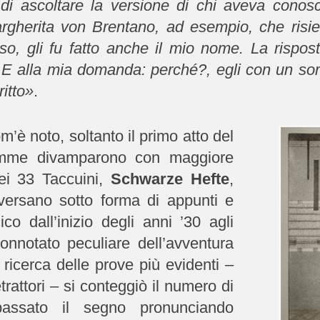
o di ascoltare la versione di chi aveva conos
herita von Brentano, ad esempio, che risie
sso, gli fu fatto anche il mio nome. La rispost
 E alla mia domanda: perché?, egli con un sorr
itto
»
.
om’è noto, soltanto il primo atto del
iamme divamparono con maggiore
ei 33 Taccuini,
Schwarze Hefte
,
raversano sotto forma di appunti e
ico dall’inizio degli anni ’30 agli
connotato peculiare dell’avventura
 ricerca delle prove più evidenti –
trattori – si conteggiò il numero di
passato il segno pronunciando