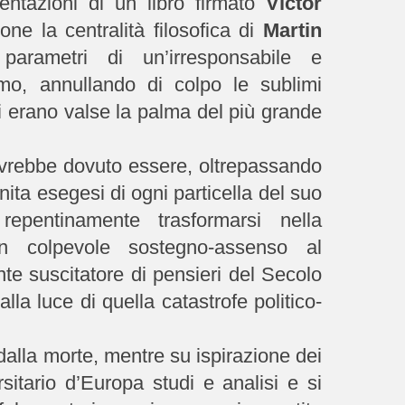
entazioni di un libro firmato
Victor
one la centralità filosofica di
Martin
 parametri di un’irresponsabile e
o, annullando di colpo le sublimi
 erano valse la palma del più grande
rebbe dovuto essere, oltrepassando
inita esegesi di ogni particella del suo
 repentinamente trasformarsi nella
 un colpevole sostegno-assenso al
te suscitatore di pensieri del Secolo
lla luce di quella catastrofe politico-
dalla morte, mentre su ispirazione dei
rsitario d’Europa studi e analisi e si