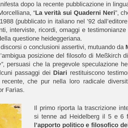
ifesta dopo la recente pubblicazione in lingu
Morcelliana, “
La verità sui Quaderni Neri
”, c
988 (pubblicato in italiano nel ’92 dall’editore
ti, interviste, ricordi, omaggi e testimonianze 
della questione heideggeriana.
i discorsi o conclusioni assertivi, mutuando da
, l’ambigua posizione del filosofo di Meßkirch d
”
, persuasi che la pregevole speculazione he
 alcuni passaggi dei
Diari
restituiscono testim
 di recente, che pur nella loro radicale divers
or Farìas.
Il primo riporta la trascrizione in
si tenne ad Heidelberg il 5 e 6 f
l’apporto politico e filosofico d