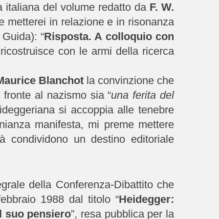
a italiana del volume redatto da
F. W.
he metterei in relazione e in risonanza
 Guida): “
Risposta. A colloquio con
ricostruisce con le armi della ricerca
Maurice Blanchot
la convinzione che
i fronte al nazismo sia “
una ferita del
ideggeriana si accoppia alle tenebre
onianza manifesta, mi preme mettere
ità condividono un destino editoriale
tegrale della Conferenza-Dibattito che
ebbraio 1988 dal titolo “
Heidegger:
el suo pensiero
”, resa pubblica per la