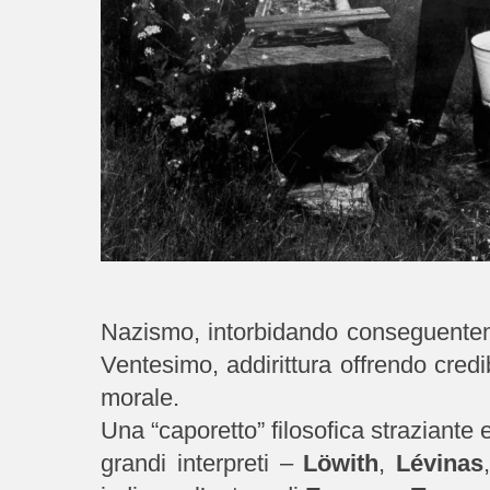
Nazismo, intorbidando conseguentemen
Ventesimo, addirittura offrendo credib
morale.
Una “caporetto” filosofica straziante
grandi interpreti –
Löwith
,
Lévinas