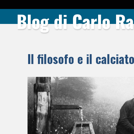
Blog di Carlo Ra
Il filosofo e il calci