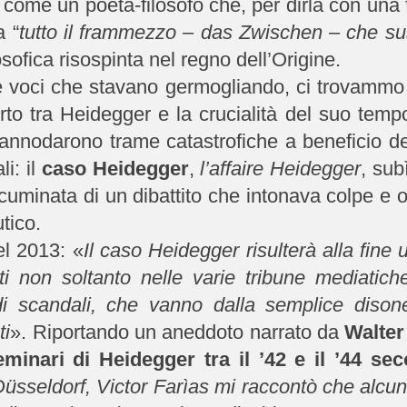
come un poeta-filosofo che, per dirla con una 
a “
tutto il frammezzo – das Zwischen – che suss
osofica risospinta nel regno dell’Origine.
 le voci che stavano germogliando, ci trovammo
rto tra Heidegger e la crucialità del suo tem
annodarono trame catastrofiche a beneficio dei
li: il
caso Heidegger
,
l’affaire Heidegger
, su
acuminata di un dibattito che intonava colpe e 
tico.
l 2013: «
Il caso Heidegger risulterà alla fin
ti non soltanto nelle varie tribune mediati
di scandali, che vanno dalla semplice disones
ti
». Riportando un aneddoto narrato da
Walter
eminari di Heidegger tra il ’42 e il ’44 s
Düsseldorf, Victor Farìas mi raccontò che alcun