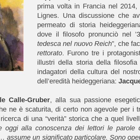
prima volta in Francia nel 2014, 
Lignes. Una discussione che a
permeato di storia heideggeriana
dove il filosofo pronunciò nel ’3
tedesca nel nuovo Reich
”, che fa
rettorato
. Furono tre i protagonis
illustri della storia della filosof
indagatori della cultura del nost
dell’eredità heideggeriana:
Jacque
lle Calle-Gruber
, alla sua passione esegetic
e ne è scaturita, di certo non agevole per i tre “
 ricerca di una “verità” storica che a quel liv
e oggi alla conoscenza dei lettori le parole dei
… assume un significato particolare. Sono oper