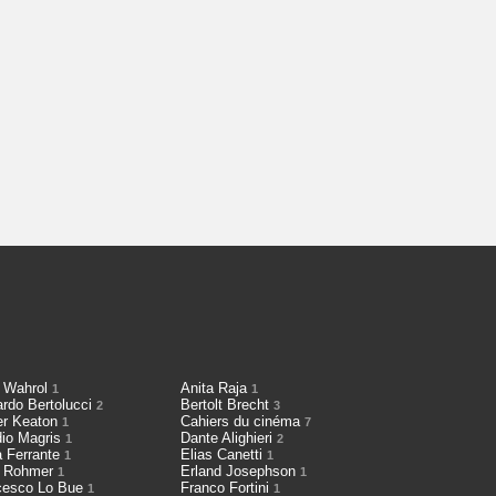
 Wahrol
Anita Raja
1
1
ardo Bertolucci
Bertolt Brecht
2
3
er Keaton
Cahiers du cinéma
1
7
dio Magris
Dante Alighieri
1
2
a Ferrante
Elias Canetti
1
1
h Rohmer
Erland Josephson
1
1
cesco Lo Bue
Franco Fortini
1
1