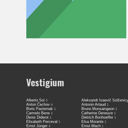
Vestigium
Alberto Soi
Aleksandr Isaevič Solženi
3
Anton Čechov
Antonin Artaud
4
1
Boris Pasternak
Bruno Monsaingeon
1
1
Carmelo Bene
Catherine Deneuve
2
1
Denis Diderot
Dietrich Bonhoeffer
1
1
Elisabeth Perceval
Elsa Morante
1
1
Ernst Jünger
Ernst Mach
4
1