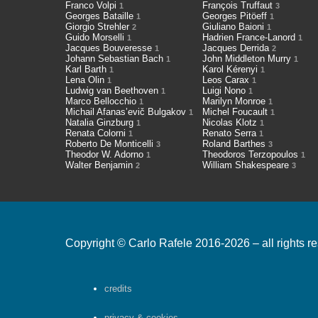
Franco Volpi
François Truffaut
1
3
Georges Bataille
Georges Pitöeff
1
1
Giorgio Strehler
Giuliano Baioni
2
1
Guido Morselli
Hadrien France-Lanord
1
1
Jacques Bouveresse
Jacques Derrida
1
2
Johann Sebastian Bach
John Middleton Murry
1
1
Karl Barth
Karol Kérenyi
1
1
Lena Olin
Leos Carax
1
1
Ludwig van Beethoven
Luigi Nono
1
1
Marco Bellocchio
Marilyn Monroe
1
1
Michail Afanas’evič Bulgakov
Michel Foucault
1
1
Natalia Ginzburg
Nicolas Klotz
1
1
Renata Colorni
Renato Serra
1
1
Roberto De Monticelli
Roland Barthes
3
3
Theodor W. Adorno
Theodoros Terzopoulos
1
1
Walter Benjamin
William Shakespeare
2
3
Copyright © Carlo Rafele 2016-2026 – all rights r
credits
privacy & cookies