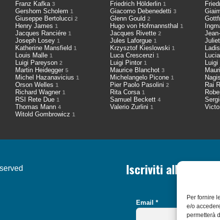
Franz Kafka
Friedrich Hölderlin
Fried
3
1
Gershom Scholem
Giacomo Debenedetti
Giai
1
3
Giuseppe Bertolucci
Glenn Gould
Gott
2
2
Henry James
Hugo von Hofmannsthal
Ingm
1
1
Jacques Ranciére
Jacques Rivette
Jean
1
2
Joseph Losey
Jules Laforgue
Julie
1
1
Katherine Mansfield
Krzysztof Kieslowski
Ladis
1
1
Louis Malle
Luca Crescenzi
Luci
1
1
Luigi Pareyson
Luigi Pintor
Luigi
2
1
Martin Heidegger
Maurice Blanchot
Maur
5
3
Michel Hazanavicius
Michelangelo Picone
Nagi
1
1
Orson Welles
Pier Paolo Pasolini
Rai R
1
2
Richard Wagner
Rita Corsa
Robe
1
1
RSI Rete Due
Samuel Beckett
Serg
1
4
Thomas Mann
Valerio Zurlini
Victo
4
1
Witold Gombrowicz
1
Iscriviti alla nostr
eserved
Per fornire 
Email
*
e/o accedere
permetterà d