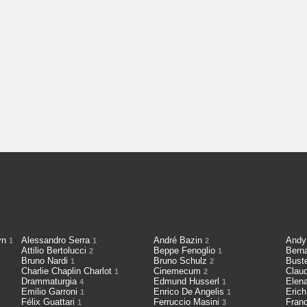
cyn
Alessandro Serra
André Bazin
Andy
1
1
2
Attilio Bertolucci
Beppe Fenoglio
Bern
2
1
Bruno Nardi
Bruno Schulz
Bust
1
2
Charlie Chaplin Charlot
Cinemecum
Clau
1
2
Drammaturgia
Edmund Husserl
Elen
4
1
Emilio Garroni
Enrico De Angelis
Eric
1
1
Félix Guattari
Ferruccio Masini
Fran
1
3