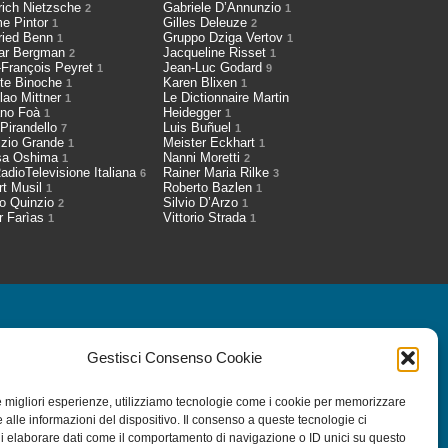
rich Nietzsche
Gabriele D’Annunzio
2
1
me Pintor
Gilles Deleuze
1
2
fried Benn
Gruppo Dziga Vertov
1
1
ar Bergman
Jacqueline Risset
2
1
-François Peyret
Jean-Luc Godard
1
9
tte Binoche
Karen Blixen
1
1
lao Mittner
Le Dictionnaire Martin
1
ano Foà
Heidegger
1
1
 Pirandello
Luis Buñuel
7
1
izio Grande
Meister Eckhart
1
1
sa Oshima
Nanni Moretti
1
2
adioTelevisione Italiana
Rainer Maria Rilke
6
3
rt Musil
Roberto Bazlen
1
1
io Quinzio
Silvio D’Arzo
2
1
r Farìas
Vittorio Strada
1
1
a Newsletter
Gestisci Consenso Cookie
le migliori esperienze, utilizziamo tecnologie come i cookie per memorizzare
 alle informazioni del dispositivo. Il consenso a queste tecnologie ci
i elaborare dati come il comportamento di navigazione o ID unici su questo