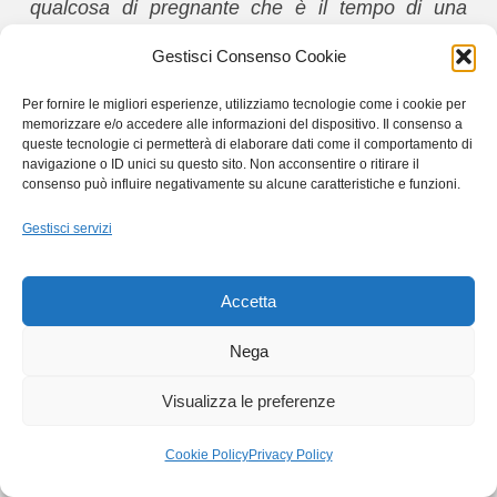
qualcosa di pregnante che è il tempo di una
ripresa, di un film, il tempo di una
Gestisci Consenso Cookie
rappresentazione teatrale
».
Per fornire le migliori esperienze, utilizziamo tecnologie come i cookie per
memorizzare e/o accedere alle informazioni del dispositivo. Il consenso a
queste tecnologie ci permetterà di elaborare dati come il comportamento di
navigazione o ID unici su questo sito. Non acconsentire o ritirare il
consenso può influire negativamente su alcune caratteristiche e funzioni.
Gestisci servizi
Accetta
Nega
Nicolas Klotz:
«
Io mi sento a disagio quando gli attori tendono a
Visualizza le preferenze
imitare un gergo spontaneo, la cosiddetta parlata
naturale. Il “naturale” oggi è dappertutto: in
Cookie Policy
Privacy Policy
televisione, nei telefilm, nelle serie televisive, nei