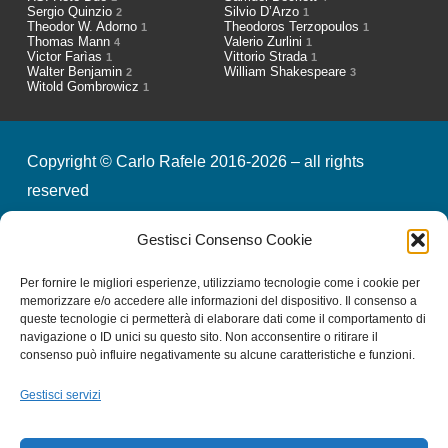
Sergio Quinzio
Silvio D’Arzo
2
1
Theodor W. Adorno
Theodoros Terzopoulos
1
1
Thomas Mann
Valerio Zurlini
4
1
Victor Farìas
Vittorio Strada
1
1
Walter Benjamin
William Shakespeare
2
3
Witold Gombrowicz
1
Copyright © Carlo Rafele 2016-2026 – all rights
reserved
Gestisci Consenso Cookie
credits
privacy & cookies
Per fornire le migliori esperienze, utilizziamo tecnologie come i cookie per
memorizzare e/o accedere alle informazioni del dispositivo. Il consenso a
queste tecnologie ci permetterà di elaborare dati come il comportamento di
Iscriviti alla nostra Newsletter
navigazione o ID unici su questo sito. Non acconsentire o ritirare il
consenso può influire negativamente su alcune caratteristiche e funzioni.
Gestisci servizi
Email
*