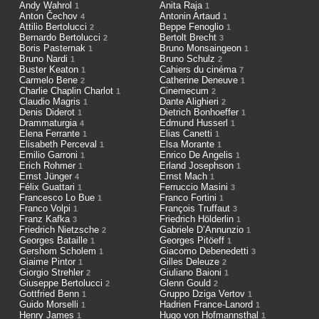
Andy Wahrol
Anita Raja
1
1
Anton Čechov
Antonin Artaud
4
1
Attilio Bertolucci
Beppe Fenoglio
2
1
Bernardo Bertolucci
Bertolt Brecht
2
3
Boris Pasternak
Bruno Monsaingeon
1
1
Bruno Nardi
Bruno Schulz
1
2
Buster Keaton
Cahiers du cinéma
1
7
Carmelo Bene
Catherine Deneuve
2
1
Charlie Chaplin Charlot
Cinemecum
1
2
Claudio Magris
Dante Alighieri
1
2
Denis Diderot
Dietrich Bonhoeffer
1
1
Drammaturgia
Edmund Husserl
4
1
Elena Ferrante
Elias Canetti
1
1
Elisabeth Perceval
Elsa Morante
1
1
Emilio Garroni
Enrico De Angelis
1
1
Erich Rohmer
Erland Josephson
1
1
Ernst Jünger
Ernst Mach
4
1
Félix Guattari
Ferruccio Masini
1
3
Francesco Lo Bue
Franco Fortini
1
1
Franco Volpi
François Truffaut
1
3
Franz Kafka
Friedrich Hölderlin
3
1
Friedrich Nietzsche
Gabriele D’Annunzio
2
1
Georges Bataille
Georges Pitöeff
1
1
Gershom Scholem
Giacomo Debenedetti
1
3
Giaime Pintor
Gilles Deleuze
1
2
Giorgio Strehler
Giuliano Baioni
2
1
Giuseppe Bertolucci
Glenn Gould
2
2
Gottfried Benn
Gruppo Dziga Vertov
1
1
Guido Morselli
Hadrien France-Lanord
1
1
Henry James
Hugo von Hofmannsthal
1
1