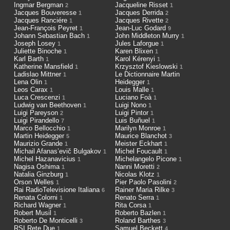
Ingmar Bergman
Jacqueline Risset
2
1
Jacques Bouveresse
Jacques Derrida
1
2
Jacques Ranciére
Jacques Rivette
1
2
Jean-François Peyret
Jean-Luc Godard
1
9
Johann Sebastian Bach
John Middleton Murry
1
1
Joseph Losey
Jules Laforgue
1
1
Juliette Binoche
Karen Blixen
1
1
Karl Barth
Karol Kérenyi
1
1
Katherine Mansfield
Krzysztof Kieslowski
1
1
Ladislao Mittner
Le Dictionnaire Martin
1
Lena Olin
Heidegger
1
1
Leos Carax
Louis Malle
1
1
Luca Crescenzi
Luciano Foà
1
1
Ludwig van Beethoven
Luigi Nono
1
1
Luigi Pareyson
Luigi Pintor
2
1
Luigi Pirandello
Luis Buñuel
7
1
Marco Bellocchio
Marilyn Monroe
1
1
Martin Heidegger
Maurice Blanchot
5
3
Maurizio Grande
Meister Eckhart
1
1
Michail Afanas’evič Bulgakov
Michel Foucault
1
1
Michel Hazanavicius
Michelangelo Picone
1
1
Nagisa Oshima
Nanni Moretti
1
2
Natalia Ginzburg
Nicolas Klotz
1
1
Orson Welles
Pier Paolo Pasolini
1
2
Rai RadioTelevisione Italiana
Rainer Maria Rilke
6
3
Renata Colorni
Renato Serra
1
1
Richard Wagner
Rita Corsa
1
1
Robert Musil
Roberto Bazlen
1
1
Roberto De Monticelli
Roland Barthes
3
3
RSI Rete Due
Samuel Beckett
1
4