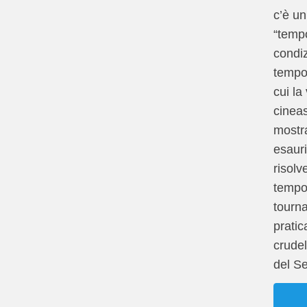
c’è un
“tempo
condi
tempo
cui la 
cineas
mostra
esauri
risolve
tempo
tourna
pratic
crudel
del S