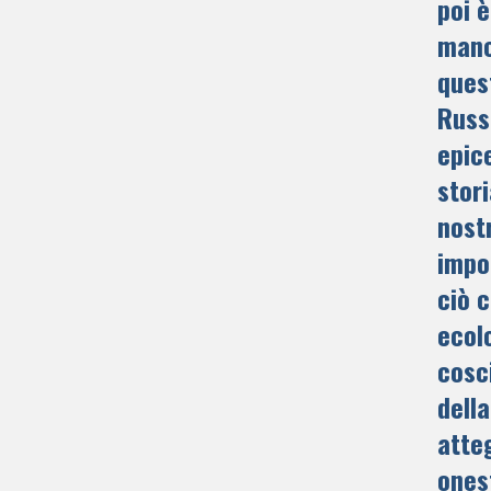
poi 
manc
ques
Russ
epic
stor
nost
impo
ciò 
ecol
cosc
della
atte
onest