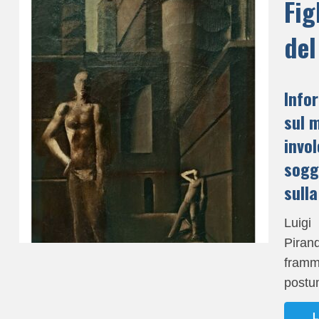
Fig
del
Info
sul 
invol
sogg
sulla
Luigi
Pirand
framm
postum
L