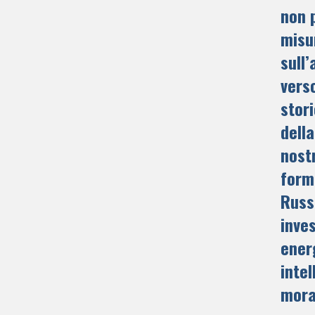
non 
misu
sull
vers
stori
della
nost
form
Russi
inves
ener
intel
moral