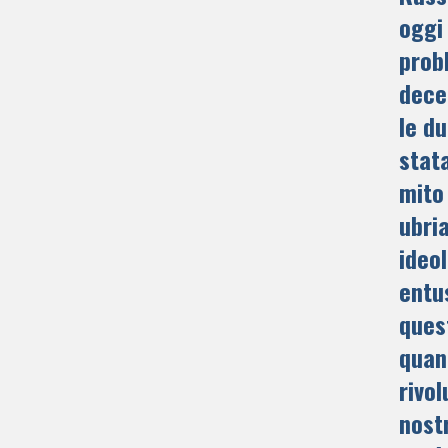
oggi
prob
decen
le du
stat
mito 
ubri
ideol
entu
ques
quan
rivol
nost