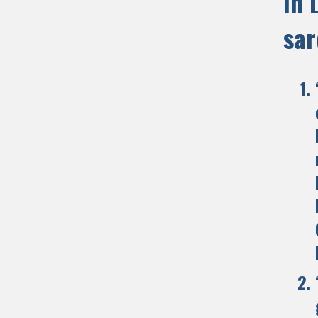
in 
sar