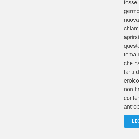
fosse 
germog
nuova 
chiam
aprirs
quest
tema d
che h
tanti
eroico
non h
conte
antro
LE