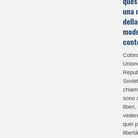
ques
una 
della
mode
cont
Coloro
Union
Repub
Sovie
chiama
sono a
liberi
veder
quei p
libert