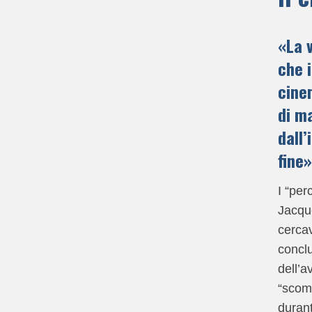
«
La 
che i
cine
di ma
dall’
fine»
I “per
Jacque
cerca
concl
dell’a
“scom
durant