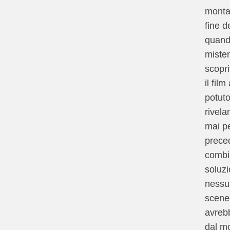
montag
fine d
quan
miste
scopr
il fil
potuto
rivela
mai pe
prece
combi
soluzi
nessu
scene
avrebb
dal m