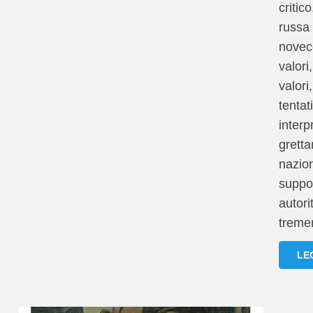
critico
russa 
novece
valori
valori
tentat
interp
grett
nazion
suppor
autori
tremen
LE