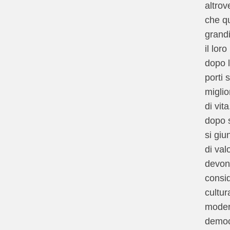
altrov
che qu
grand
il lor
dopo l
porti 
miglio
di vit
dopo s
si giu
di val
devon
consid
cultur
modern
democr