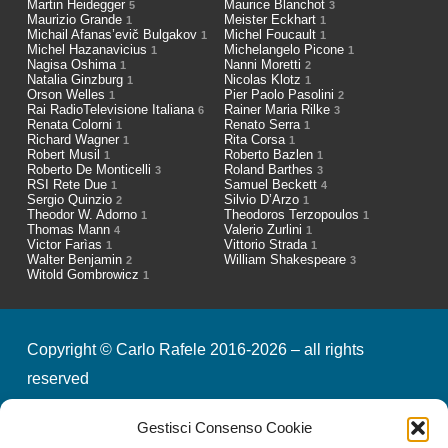
Martin Heidegger
Maurice Blanchot
5
3
Maurizio Grande
Meister Eckhart
1
1
Michail Afanas’evič Bulgakov
Michel Foucault
1
1
Michel Hazanavicius
Michelangelo Picone
1
1
Nagisa Oshima
Nanni Moretti
1
2
Natalia Ginzburg
Nicolas Klotz
1
1
Orson Welles
Pier Paolo Pasolini
1
2
Rai RadioTelevisione Italiana
Rainer Maria Rilke
6
3
Renata Colorni
Renato Serra
1
1
Richard Wagner
Rita Corsa
1
1
Robert Musil
Roberto Bazlen
1
1
Roberto De Monticelli
Roland Barthes
3
3
RSI Rete Due
Samuel Beckett
1
4
Sergio Quinzio
Silvio D’Arzo
2
1
Theodor W. Adorno
Theodoros Terzopoulos
1
1
Thomas Mann
Valerio Zurlini
4
1
Victor Farìas
Vittorio Strada
1
1
Walter Benjamin
William Shakespeare
2
3
Witold Gombrowicz
1
Copyright © Carlo Rafele 2016-2026 – all rights
reserved
Gestisci Consenso Cookie
credits