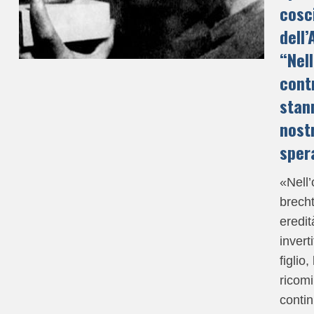
cosc
dell’
“Nel
cont
stan
nost
sper
«Nell’
brecht
eredit
inverti
figlio
ricomi
conti