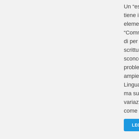
Un “e
tiene
element
“Comm
di per
scritt
sconc
proble
ampie
Lingua
ma sus
variaz
come 
LE