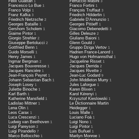
Félix Guattari
Ferruccio Masini
1
3
Francesco Lo Bue
Franco Fortini
1
1
Franco Volpi
François Truffaut
1
3
Franz Kafka
Friedrich Hölderlin
3
1
Friedrich Nietzsche
Gabriele D’Annunzio
2
1
Georges Bataille
Georges Pitöeff
1
1
Gershom Scholem
Giacomo Debenedetti
1
3
Giaime Pintor
Gilles Deleuze
1
2
Giorgio Strehler
Giuliano Baioni
2
1
Giuseppe Bertolucci
Glenn Gould
2
2
Gottfried Benn
Gruppo Dziga Vertov
1
1
Guido Morselli
Hadrien France-Lanord
1
1
Henry James
Hugo von Hofmannsthal
1
1
Ingmar Bergman
Jacqueline Risset
2
1
Jacques Bouveresse
Jacques Derrida
1
2
Jacques Ranciére
Jacques Rivette
1
2
Jean-François Peyret
Jean-Luc Godard
1
9
Johann Sebastian Bach
John Middleton Murry
1
1
Joseph Losey
Jules Laforgue
1
1
Juliette Binoche
Karen Blixen
1
1
Karl Barth
Karol Kérenyi
1
1
Katherine Mansfield
Krzysztof Kieslowski
1
1
Ladislao Mittner
Le Dictionnaire Martin
1
Lena Olin
Heidegger
1
1
Leos Carax
Louis Malle
1
1
Luca Crescenzi
Luciano Foà
1
1
Ludwig van Beethoven
Luigi Nono
1
1
Luigi Pareyson
Luigi Pintor
2
1
Luigi Pirandello
Luis Buñuel
7
1
Marco Bellocchio
Marilyn Monroe
1
1