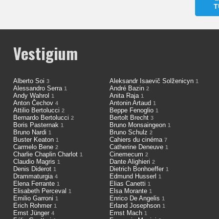
T
Vestigium
Alberto Soi
Aleksandr Isaevič Solženicyn
3
1
Alessandro Serra
André Bazin
1
2
Andy Wahrol
Anita Raja
1
1
Anton Čechov
Antonin Artaud
4
1
Attilio Bertolucci
Beppe Fenoglio
2
1
Bernardo Bertolucci
Bertolt Brecht
2
3
Boris Pasternak
Bruno Monsaingeon
1
1
Bruno Nardi
Bruno Schulz
1
2
Buster Keaton
Cahiers du cinéma
1
7
Carmelo Bene
Catherine Deneuve
2
1
Charlie Chaplin Charlot
Cinemecum
1
2
Claudio Magris
Dante Alighieri
1
2
Denis Diderot
Dietrich Bonhoeffer
1
1
Drammaturgia
Edmund Husserl
4
1
Elena Ferrante
Elias Canetti
1
1
Elisabeth Perceval
Elsa Morante
1
1
Emilio Garroni
Enrico De Angelis
1
1
Erich Rohmer
Erland Josephson
1
1
Ernst Jünger
Ernst Mach
4
1